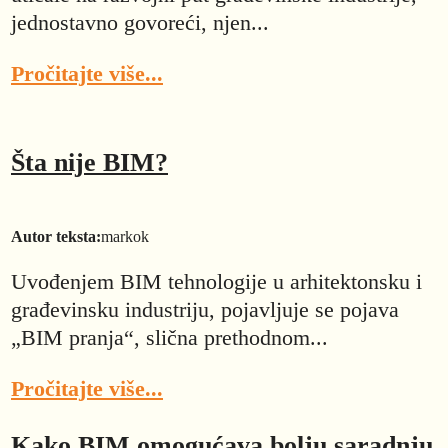
jednostavno govoreći, njen...
Pročitajte više...
Šta nije BIM?
Autor teksta:
markok
Uvođenjem BIM tehnologije u arhitektonsku i
građevinsku industriju, pojavljuje se pojava
„BIM pranja“, slična prethodnom...
Pročitajte više...
Kako BIM omogućava bolju saradnju