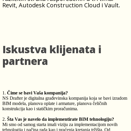
Revit, Autodesk Construction Cloud i Vault.
Iskustva klijenata i
partnera
1.
Čime se bavi Vaša kompanija?
NS Drafter je digitalna građevinska kompanija koja se bavi izradom
BIM modela, planova oplate i armature, planova čeličnih
konstrukcija kao i statičkim proračunima.
2.
Šta Vas je navelo da implementirate BIM tehnologiju?
Mi smo od samog starta imali viziju za implementacijom novih
tehnologija i načina rada kao i praćenja kretanja tržišta. Od