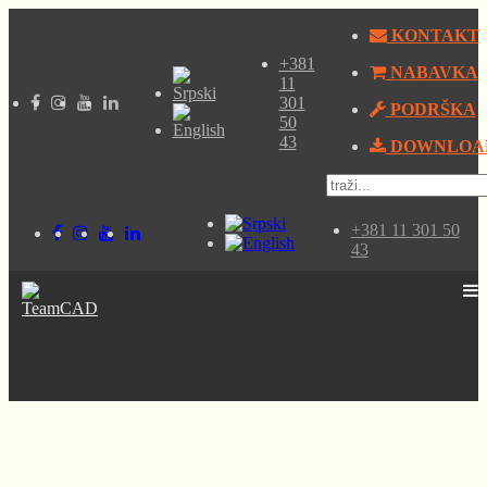
KONTAKT
+381
NABAVKA
11
301
PODRŠKA
50
43
DOWNLOA
+381 11 301 50
43