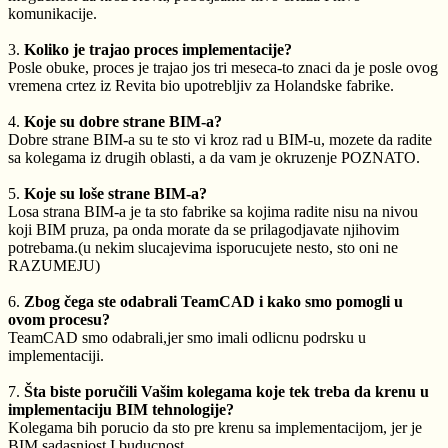
komunikacije.
3.
Koliko je trajao proces implementacije?
Posle obuke, proces je trajao jos tri meseca-to znaci da je posle ovog
vremena crtez iz Revita bio upotrebljiv za Holandske fabrike.
4.
Koje su dobre strane BIM-a?
Dobre strane BIM-a su te sto vi kroz rad u BIM-u, mozete da radite
sa kolegama iz drugih oblasti, a da vam je okruzenje POZNATO.
5.
Koje su loše strane BIM-a?
Losa strana BIM-a je ta sto fabrike sa kojima radite nisu na nivou
koji BIM pruza, pa onda morate da se prilagodjavate njihovim
potrebama.(u nekim slucajevima isporucujete nesto, sto oni ne
RAZUMEJU)
6.
Zbog čega ste odabrali TeamCAD i kako smo pomogli u
ovom procesu?
TeamCAD smo odabrali,jer smo imali odlicnu podrsku u
implementaciji.
7.
Šta biste poručili Vašim kolegama koje tek treba da krenu u
implementaciju BIM tehnologije?
Kolegama bih porucio da sto pre krenu sa implementacijom, jer je
BIM sadasnjost I buducnost.