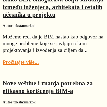
između inženjera, arhitekata i ostalih
učesnika u projektu
Autor teksta:
markok
Možemo reći da je BIM nastao kao odgovor na
mnoge probleme koje se javljaju tokom
projektovanja i izvođenja sa ciljem da...
Pročitajte više...
Nove veštine i znanja potrebna za
efikasno korišćenje BIM-a
Autor teksta:
markok