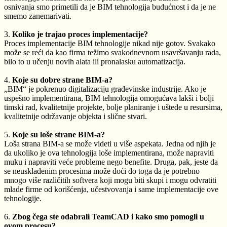
osnivanja smo primetili da je BIM tehnologija budućnost i da je ne
smemo zanemarivati.
3.
Koliko je trajao proces implementacije?
Proces implementacije BIM tehnologije nikad nije gotov. Svakako
može se reći da kao firma težimo svakodnevnom usavršavanju rada,
bilo to u učenju novih alata ili pronalasku automatizacija.
4.
Koje su dobre strane BIM-a?
„BIM“ je pokrenuo digitalizaciju građevinske industrije. Ako je
uspešno implementirana, BIM tehnologija omogućava lakši i bolji
timski rad, kvalitetnije projekte, bolje planiranje i uštede u resursima,
kvalitetnije održavanje objekta i slične stvari.
5.
Koje su loše strane BIM-a?
Loša strana BIM-a se može videti u više aspekata. Jedna od njih je
da ukoliko je ova tehnologija loše implementirana, može napraviti
muku i napraviti veće probleme nego benefite. Druga, pak, jeste da
se neusklađenim procesima može doći do toga da je potrebno
mnogo više različitih softvera koji mogu biti skupi i mogu odvratiti
mlade firme od korišćenja, učestvovanja i same implementacije ove
tehnologije.
6.
Zbog čega ste odabrali TeamCAD i kako smo pomogli u
ovom procesu?