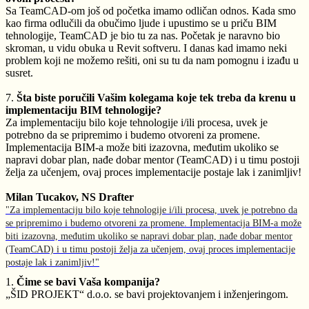
Sa TeamCAD-om još od početka imamo odličan odnos. Kada smo
kao firma odlučili da obučimo ljude i upustimo se u priču BIM
tehnologije, TeamCAD je bio tu za nas. Početak je naravno bio
skroman, u vidu obuka u Revit softveru. I danas kad imamo neki
problem koji ne možemo rešiti, oni su tu da nam pomognu i izađu u
susret.
7.
Šta biste poručili Vašim kolegama koje tek treba da krenu u
implementaciju BIM tehnologije?
Za implementaciju bilo koje tehnologije i/ili procesa, uvek je
potrebno da se pripremimo i budemo otvoreni za promene.
Implementacija BIM-a može biti izazovna, međutim ukoliko se
napravi dobar plan, nađe dobar mentor (TeamCAD) i u timu postoji
želja za učenjem, ovaj proces implementacije postaje lak i zanimljiv!
Milan Tucakov, NS Drafter
"Za implementaciju bilo koje tehnologije i/ili procesa, uvek je potrebno da
se pripremimo i budemo otvoreni za promene. Implementacija BIM-a može
biti izazovna, međutim ukoliko se napravi dobar plan, nađe dobar mentor
(TeamCAD) i u timu postoji želja za učenjem, ovaj proces implementacije
postaje lak i zanimljiv!"
1.
Čime se bavi Vaša kompanija?
„ŠID PROJEKT“ d.o.o. se bavi projektovanjem i inženjeringom.