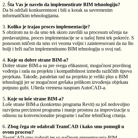
2.
Šta Vas je navelo da implementirate BIM tehnologiju?
Da bi održali konkurentnost i bili u korak sa savremenim
informatičkim tehnologijama.
3.
Koliko je trajao proces implementacije?
S obzirom na to da smo tek skoro završili sa procesom učenja na
predavanjima, proces implementacije se u našoj firmi tek pokreće. S
ponosom ističem da smo svi veoma voljni i zainteresovani da na što
bolji i brži način implementiramo BIM tehnologiju u svoj rad.
4.
Koje su dobre strane BIM-a?
Dobre strane BIM-a su pre svega efikasnost, mogućnost pravilnog
vođenja i rada na projektu i kompatibilnost između različitih tipova
projekata. Takođe, paralelan rad na projektu je veliki plus u BIM
tehnologiji jer se mogućnost grešaka prilikom izvođenja objekata
potpuno gubi. Ušteda vremena naspram AutoCAD-a.
5.
Koje su loše strane BIM-a?
Loše strane BIM-a (konkretno programa Revit) su još nedovoljno
razvijena preciznost programa i manje prostora za improvizacije u
odnosu na konvencionalne programe i načine tehničkog crtanja.
6.
Zbog čega ste odabrali TeamCAD i kako smo pomogli u
ovom procesu?
TeamCAD smo izabrali jer su načinom prezentovanja BIM