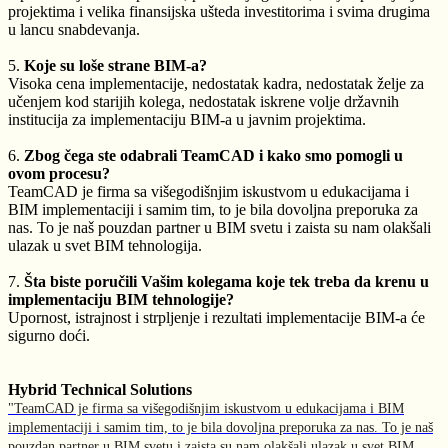
projektima i velika finansijska ušteda investitorima i svima drugima
u lancu snabdevanja.
5.
Koje su loše strane BIM-a?
Visoka cena implementacije, nedostatak kadra, nedostatak želje za
učenjem kod starijih kolega, nedostatak iskrene volje državnih
institucija za implementaciju BIM-a u javnim projektima.
6.
Zbog čega ste odabrali TeamCAD i kako smo pomogli u
ovom procesu?
TeamCAD je firma sa višegodišnjim iskustvom u edukacijama i
BIM implementaciji i samim tim, to je bila dovoljna preporuka za
nas. To je naš pouzdan partner u BIM svetu i zaista su nam olakšali
ulazak u svet BIM tehnologija.
7.
Šta biste poručili Vašim kolegama koje tek treba da krenu u
implementaciju BIM tehnologije?
Upornost, istrajnost i strpljenje i rezultati implementacije BIM-a će
sigurno doći.
Hybrid Technical Solutions
"TeamCAD je firma sa višegodišnjim iskustvom u edukacijama i BIM
implementaciji i samim tim, to je bila dovoljna preporuka za nas. To je naš
pouzdan partner u BIM svetu i zaista su nam olakšali ulazak u svet BIM