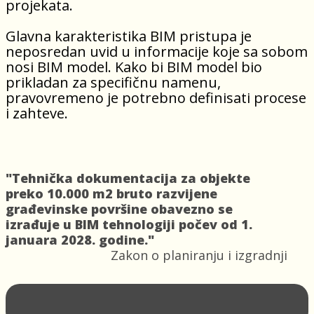
projekata.
Glavna karakteristika BIM pristupa je
neposredan uvid u informacije koje sa sobom
nosi BIM model. Kako bi BIM model bio
prikladan za specifičnu namenu,
pravovremeno je potrebno definisati procese
i zahteve.
"Tehnička dokumentacija za objekte
preko 10.000 m2 bruto razvijene
građevinske površine obavezno se
izrađuje u BIM tehnologiji počev od 1.
januara 2028. godine."
Zakon o planiranju i izgradnji