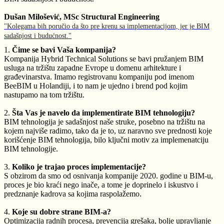
Dušan Milošević, MSc Structural Engineering
"Kolegama bih poručio da što pre krenu sa implementacijom, jer je BIM
sadašnjost i budućnost."
1.
Čime se bavi Vaša kompanija?
Kompanija Hybrid Technical Solutions se bavi pružanjem BIM
usluga na tržištu zapadne Evrope u domenu arhitekture i
građevinarstva. Imamo registrovanu kompaniju pod imenom
BeeBIM u Holandiji, i to nam je ujedno i brend pod kojim
nastupamo na tom tržištu.
2.
Šta Vas je navelo da implementirate BIM tehnologiju?
BIM tehnologija je sadašnjost naše struke, posebno na tržištu na
kojem najviše radimo, tako da je to, uz naravno sve prednosti koje
korišćenje BIM tehnologija, bilo ključni motiv za implemenatciju
BIM tehnologije.
3.
Koliko je trajao proces implementacije?
S obzirom da smo od osnivanja kompanije 2020. godine u BIM-u,
proces je bio kraći nego inače, a tome je doprinelo i iskustvo i
predznanje kadrova sa kojima raspolažemo.
4.
Koje su dobre strane BIM-a?
Optimizacija radnih procesa, prevencija grešaka, bolje upravljanje