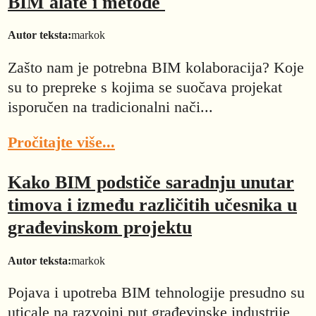
BIM alate i metode
Autor teksta:
markok
Zašto nam je potrebna BIM kolaboracija? Koje
su to prepreke s kojima se suočava projekat
isporučen na tradicionalni nači...
Pročitajte više...
Kako BIM podstiče saradnju unutar
timova i između različitih učesnika u
građevinskom projektu
Autor teksta:
markok
Pojava i upotreba BIM tehnologije presudno su
uticale na razvojni put građevinske industrije,