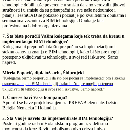
tehnologije dobili naše poverenje u smislu da smo verovali njihovoj
stručnosti i u smislu da su pristupačni za sve naše nedoumice i
pitanja. TeamCAD se pokazao i poznat je po kvalitetnim obukama i
seminarima vezanim za BIM tehnologiju. Obuka je bila
profesionalna i dobro organizovana.
7.
Šta biste poručili Vašim kolegama koje tek treba da krenu u
implementaciju BIM tehnologije?
Kolegama bi preporučili da što pre počnu sa implemetacijom i
steknu osnovna znanja o BIM tehnologiji, kako bi što pre mogli
postepeno uključivati tu tehnologiju u svoj rad i iskustvo. Samo
napred.
Mirela Popović, dipl. inž. arh., Šidprojekt
"Kolegama bismo preporučili da što pre počnu sa implemetacijom i steknu
osnovna znanja o BIM tehnologiji, kako bi što pre mogli postepeno
uključivati tu tehnologiju u svoj rad i iskustvo. Samo napred."
1.
Čime se bavi Vaša kompanija?
Apokrifi se bave projektovanjem za PREFAB elemente.Trziste:
Belgija,Nemacka I Holandija.
2.
Šta Vas je navelo da implementirate BIM tehnologiju?
Posle tri godine rada u Holandskom programu, videli smo
mogucnost da kroz Revit, poboljsamo nivo crteza I nivo