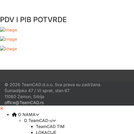
PDV I PIB POTVRDE
© 2026 TeamCAD d.o.o. Sva prava su zadržana.
Šumadijska 47 / VI sprat, stan 67
11080 Zemun, Srbija
office@TeamCAD.rs
O NAMA
O TeamCAD-u
TeamCAD TIM
LOKACIJE