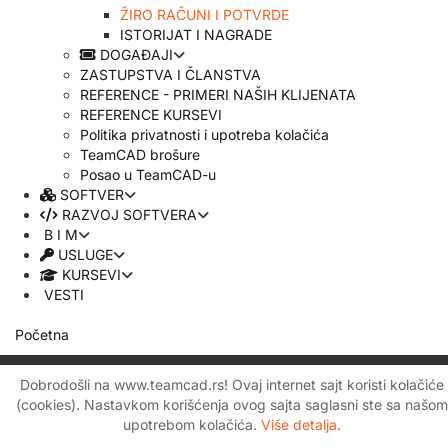
ŽIRO RAČUNI I POTVRDE
ISTORIJAT I NAGRADE
DOGAĐAJI
ZASTUPSTVA I ČLANSTVA
REFERENCE - PRIMERI NAŠIH KLIJENATA
REFERENCE KURSEVI
Politika privatnosti i upotreba kolačića
TeamCAD brošure
Posao u TeamCAD-u
SOFTVER
RAZVOJ SOFTVERA
B I M
USLUGE
KURSEVI
VESTI
Početna
Dobrodošli na www.teamcad.rs! Ovaj internet sajt koristi kolačiće
(cookies). Nastavkom korišćenja ovog sajta saglasni ste sa našom
upotrebom kolačića.
Više detalja
.