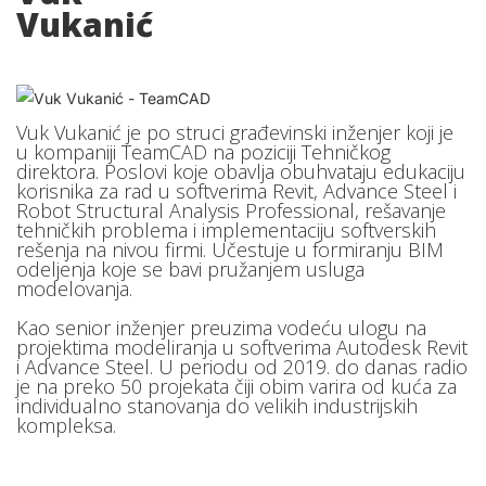
Vukanić
Vuk Vukanić je po struci građevinski inženjer koji je
u kompaniji TeamCAD na poziciji Tehničkog
direktora. Poslovi koje obavlja obuhvataju edukaciju
korisnika za rad u softverima Revit, Advance Steel i
Robot Structural Analysis Professional, rešavanje
tehničkih problema i implementaciju softverskih
rešenja na nivou firmi. Učestuje u formiranju BIM
odeljenja koje se bavi pružanjem usluga
modelovanja.
Kao senior inženjer preuzima vodeću ulogu na
projektima modeliranja u softverima Autodesk Revit
i Advance Steel. U periodu od 2019. do danas radio
je na preko 50 projekata čiji obim varira od kuća za
individualno stanovanja do velikih industrijskih
kompleksa.