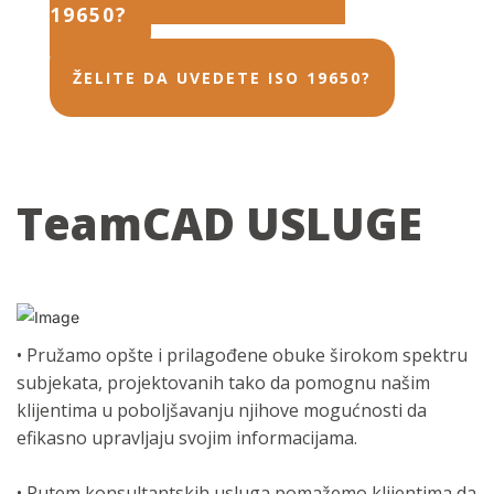
19650?
ŽELITE DA UVEDETE ISO 19650?
TeamCAD USLUGE
• Pružamo opšte i prilagođene obuke širokom spektru
subjekata, projektovanih tako da pomognu našim
klijentima u poboljšavanju njihove mogućnosti da
efikasno upravljaju svojim informacijama.
• Putem konsultantskih usluga pomažemo klijentima da