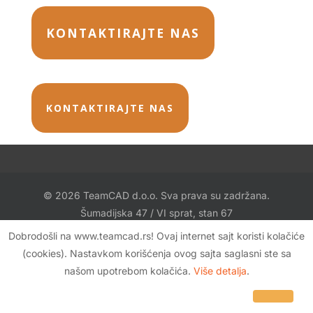
KONTAKTIRAJTE NAS
KONTAKTIRAJTE NAS
© 2026 TeamCAD d.o.o. Sva prava su zadržana.
Šumadijska 47 / VI sprat, stan 67
11080 Zemun, Srbija
Dobrodošli na www.teamcad.rs! Ovaj internet sajt koristi kolačiće
office@TeamCAD.rs
(cookies). Nastavkom korišćenja ovog sajta saglasni ste sa
našom upotrebom kolačića.
Više detalja
.