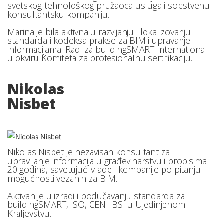
svetskog tehnološkog pružaoca usluga i sopstvenu
konsultantsku kompaniju.
Marina je bila aktivna u razvijanju i lokalizovanju
standarda i kodeksa prakse za BIM i upravanje
informacijama. Radi za buildingSMART International
u okviru Komiteta za profesionalnu sertifikaciju.
Nikolas
Nisbet
Nikolas Nisbet je nezavisan konsultant za
upravljanje informacija u građevinarstvu i propisima
20 godina, savetujući vlade i kompanije po pitanju
mogućnosti vezanih za BIM.
Aktivan je u izradi i podučavanju standarda za
buildingSMART, ISO, CEN i BSI u Ujedinjenom
Kraljevstvu.