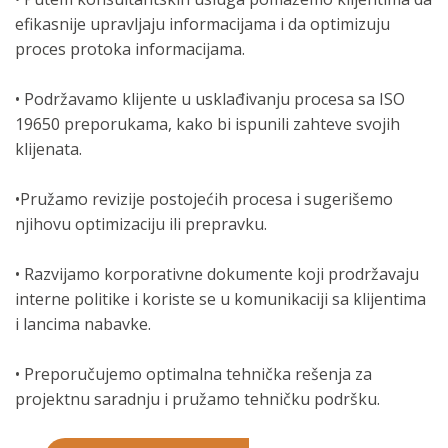
efikasnije upravljaju informacijama i da optimizuju
proces protoka informacijama.
• Podržavamo klijente u usklađivanju procesa sa ISO
19650 preporukama, kako bi ispunili zahteve svojih
klijenata.
•Pružamo revizije postojećih procesa i sugerišemo
njihovu optimizaciju ili prepravku.
• Razvijamo korporativne dokumente koji prodržavaju
interne politike i koriste se u komunikaciji sa klijentima
i lancima nabavke.
• Preporučujemo optimalna tehnička rešenja za
projektnu saradnju i pružamo tehničku podršku.