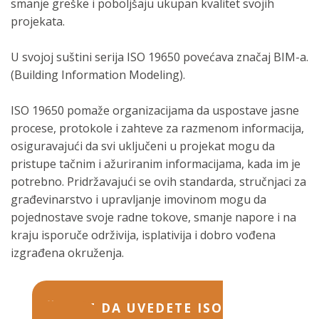
smanje greške i poboljšaju ukupan kvalitet svojih
projekata.
U svojoj suštini serija ISO 19650 povećava značaj BIM-a.
(Building Information Modeling).
ISO 19650 pomaže organizacijama da uspostave jasne
procese, protokole i zahteve za razmenom informacija,
osiguravajući da svi uključeni u projekat mogu da
pristupe tačnim i ažuriranim informacijama, kada im je
potrebno. Pridržavajući se ovih standarda, stručnjaci za
građevinarstvo i upravljanje imovinom mogu da
pojednostave svoje radne tokove, smanje napore i na
kraju isporuče održivija, isplativija i dobro vođena
izgrađena okruženja.
ŽELITE DA UVEDETE ISO