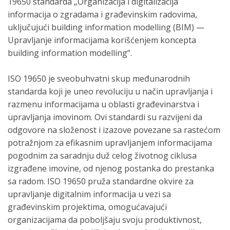
19650 standarda „Organizacija i digitalizacija
informacija o zgradama i građevinskim radovima,
uključujući building information modelling (BIM) —
Upravljanje informacijama korišćenjem koncepta
building information modelling“.
ISO 19650 je sveobuhvatni skup međunarodnih
standarda koji je uneo revoluciju u način upravljanja i
razmenu informacijama u oblasti građevinarstva i
upravljanja imovinom. Ovi standardi su razvijeni da
odgovore na složenost i izazove povezane sa rastećom
potražnjom za efikasnim upravljanjem informacijama
pogodnim za saradnju duž celog životnog ciklusa
izgrađene imovine, od njenog postanka do prestanka
sa radom. ISO 19650 pruža standardne okvire za
upravljanje digitalnim informacija u vezi sa
građevinskim projektima, omogućavajući
organizacijama da poboljšaju svoju produktivnost,