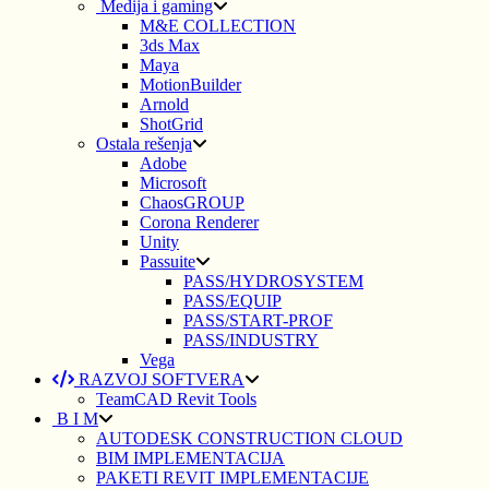
Medija i gaming
M&E COLLECTION
3ds Max
Maya
MotionBuilder
Arnold
ShotGrid
Ostala rešenja
Adobe
Microsoft
ChaosGROUP
Corona Renderer
Unity
Passuite
PASS/HYDROSYSTEM
PASS/EQUIP
PASS/START-PROF
PASS/INDUSTRY
Vega
RAZVOJ SOFTVERA
TeamCAD Revit Tools
B I M
AUTODESK CONSTRUCTION CLOUD
BIM IMPLEMENTACIJA
PAKETI REVIT IMPLEMENTACIJE