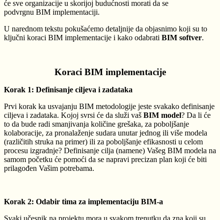
će sve organizacije u skorijoj budućnosti morati da se
podvrgnu BIM implementaciji.
U narednom tekstu pokušaćemo detaljnije da objasnimo koji su to
ključni koraci BIM implementacije i kako odabrati
BIM softver
.
Koraci BIM implementacije
Korak 1: Definisanje ciljeva i zadataka
Prvi korak ka usvajanju BIM metodologije jeste svakako definisanje
ciljeva i zadataka. Kojoj svrsi će da služi vaš
BIM model
? Da li će
to da bude radi smanjivanja količine grešaka, za poboljšanje
kolaboracije, za pronalaženje sudara unutar jednog ili više modela
(različitih struka na primer) ili za poboljšanje efikasnosti u celom
procesu izgradnje? Definisanje cilja (namene) Vašeg BIM modela na
samom početku će pomoći da se napravi precizan plan koji će biti
prilagođen Vašim potrebama.
Korak 2: Odabir tima za implementaciju BIM-a
Svaki učesnik na projektu mora u svakom trenutku da zna koji su