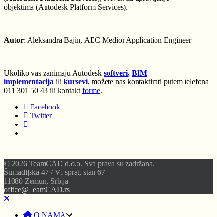
objektima (Autodesk Platform Services).
Autor
: Aleksandra Bajin, AEC Medior Application Engineer
Ukoliko vas zanimaju Autodesk
softveri
,
BIM
implementacija
ili
kursevi
, možete nas kontaktirati putem telefona
011 301 50 43 ili kontakt
forme
.
Facebook
Twitter
© 2026 TeamCAD d.o.o. Sva prava su zadržana.
Šumadijska 47 / VI sprat, stan 67
11080 Zemun, Srbija
office@TeamCAD.rs
O NAMA