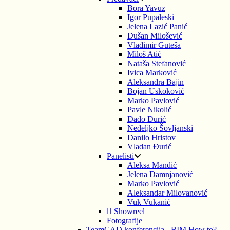
Bora Yavuz
Igor Pupaleski
Jelena Lazić Panić
Dušan Milošević
Vladimir Guteša
Miloš Atić
Nataša Stefanović
Ivica Marković
Aleksandra Bajin
Bojan Uskoković
Marko Pavlović
Pavle Nikolić
Dado Durić
Nedeljko Šovljanski
Danilo Hristov
Vladan Đurić
Panelisti
Aleksa Mandić
Jelena Damnjanović
Marko Pavlović
Aleksandar Milovanović
Vuk Vukanić
Showreel
Fotografije
TeamCAD konferencija - BIM How to?