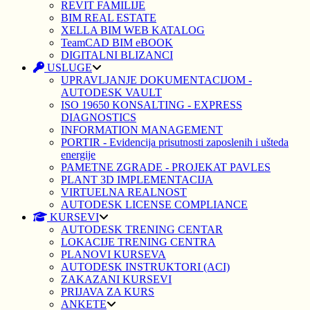
REVIT FAMILIJE
BIM REAL ESTATE
XELLA BIM WEB KATALOG
TeamCAD BIM eBOOK
DIGITALNI BLIZANCI
USLUGE
UPRAVLJANJE DOKUMENTACIJOM -
AUTODESK VAULT
ISO 19650 KONSALTING - EXPRESS
DIAGNOSTICS
INFORMATION MANAGEMENT
PORTIR - Evidencija prisutnosti zaposlenih i ušteda
energije
PAMETNE ZGRADE - PROJEKAT PAVLES
PLANT 3D IMPLEMENTACIJA
VIRTUELNA REALNOST
AUTODESK LICENSE COMPLIANCE
KURSEVI
AUTODESK TRENING CENTAR
LOKACIJE TRENING CENTRA
PLANOVI KURSEVA
AUTODESK INSTRUKTORI (ACI)
ZAKAZANI KURSEVI
PRIJAVA ZA KURS
ANKETE