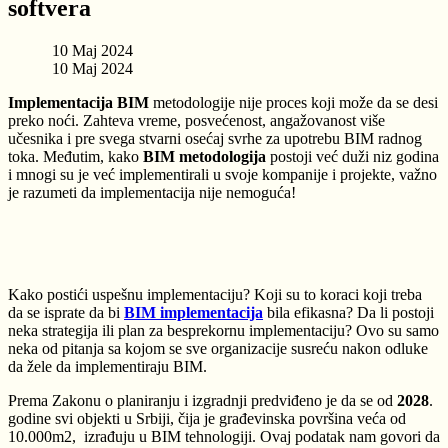
softvera
10 Maj 2024
10 Maj 2024
Implementacija BIM
metodologije nije proces koji može da se desi
preko noći. Zahteva vreme, posvećenost, angažovanost više
učesnika i pre svega stvarni osećaj svrhe za upotrebu BIM radnog
toka.
Međutim, kako
BIM metodologija
postoji već duži niz godina
i mnogi su je već implementirali u svoje kompanije i projekte, važno
je razumeti da implementacija nije nemoguća!
Kako postići uspešnu implementaciju? Koji su to koraci koji treba
da se isprate da bi
BIM
implementacija
bila efikasna? Da li postoji
neka strategija ili plan za besprekornu implementaciju? Ovo su samo
neka od pitanja sa kojom se sve organizacije susreću nakon odluke
da žele da implementiraju BIM.
Prema Zakonu o planiranju i izgradnji predviđeno je da se od
2028
.
godine svi objekti u Srbiji, čija je građevinska površina veća od
10.000m
2
,
izrađuju u BIM tehnologiji. Ovaj podatak nam govori da