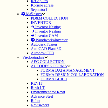
ReCap Pro
Korisne adrese
Separator1
Mašinstvo
PD&M COLLECTION
INVENTOR
Inventor Nesting
Inventor Nastran
Inventor CAM
Woodwork4Inventor
Autodesk Fusion
AutoCAD Plant 3D
Autodesk CFD
Visokogradnja
AEC COLLECTION
AUTODESK FORMA
FORMA DATA MANAGEMENT
FORMA DESIGN COLLABORATION
FORMA BUILD
REVIT
Revit LT
Environment for Revit
Advance Steel
Robot
Navisworks