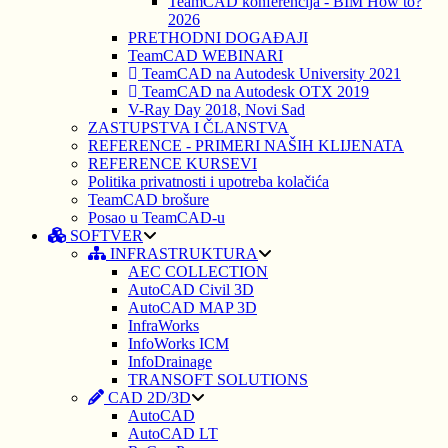
TeamCAD konferencija - BIM How to?
2026
PRETHODNI DOGAĐAJI
TeamCAD WEBINARI
TeamCAD na Autodesk University 2021
TeamCAD na Autodesk OTX 2019
V-Ray Day 2018, Novi Sad
ZASTUPSTVA I ČLANSTVA
REFERENCE - PRIMERI NAŠIH KLIJENATA
REFERENCE KURSEVI
Politika privatnosti i upotreba kolačića
TeamCAD brošure
Posao u TeamCAD-u
SOFTVER
INFRASTRUKTURA
AEC COLLECTION
AutoCAD Civil 3D
AutoCAD MAP 3D
InfraWorks
InfoWorks ICM
InfoDrainage
TRANSOFT SOLUTIONS
CAD 2D/3D
AutoCAD
AutoCAD LT