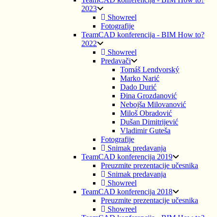
2023
Showreel
Fotografije
TeamCAD konferencija - BIM How to?
2022
Showreel
Predavači
Tomáš Lendvorský
Marko Narić
Dado Durić
Đina Grozdanović
Nebojša Milovanović
Miloš Obradović
Dušan Dimitrijević
Vladimir Guteša
Fotografije
Snimak predavanja
TeamCAD konferencija 2019
Preuzmite prezentacije učesnika
Snimak predavanja
Showreel
TeamCAD konferencija 2018
Preuzmite prezentacije učesnika
Showreel