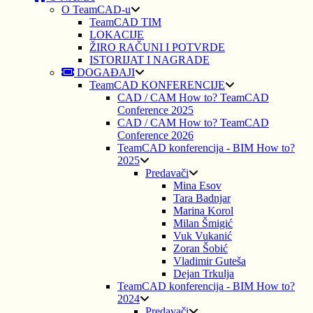
O TeamCAD-u
TeamCAD TIM
LOKACIJE
ŽIRO RAČUNI I POTVRDE
ISTORIJAT I NAGRADE
DOGAĐAJI
TeamCAD KONFERENCIJE
CAD / CAM How to? TeamCAD
Conference 2025
CAD / CAM How to? TeamCAD
Conference 2026
TeamCAD konferencija - BIM How to?
2025
Predavači
Mina Esov
Tara Badnjar
Marina Korol
Milan Šmigić
Vuk Vukanić
Zoran Šobić
Vladimir Guteša
Dejan Trkulja
TeamCAD konferencija - BIM How to?
2024
Predavači