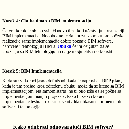
Korak 4: Obuka tima za BIM implementaciju
Četvrti korak je obuka svih članova tima koji učestvuju u realizaciji
BIM implementacije. Neophodno je da tim za isporuku pre početka
realizacije same implementacije dobro poznaje BIM softvere,
hardvere i tehnologiju BIM-a.
Obuka
će im osigurati da se
upoznaju sa BIM tehnologijom i da je mogu efikasno koristiti.
Korak 5: BIM Implementacija
Kada su svi koraci jasno definisani, kada je napravljen
BEP plan
,
kada je tim prošao kroz određenu obuku, može da se krene sa BIM
implementacijom. Na samom startu, ne bi bilo loše da se počne sa
implementacijom manjih projekata, kako bi se svi koraci
implementacije testirali i kako bi se utvdila efikasnost primenjenih
softvera i tehnologije.
Kako odabrati odgovarajući BIM softver?