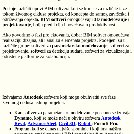
Postoje različiti tipovi BIM softvera koji se koriste za različite faze
tokom životnog ciklusa projekta, od koncepta do samog završetka i
održavanja objekta.
BIM softveri
omogućavaju
3D modelovanje
i
projektovanje
, bolju predikciju i povećavaju produktivnost.
Ako govorimo o fazi projektovanja, dobar BIM softver omogućava
realizaciju dizajna, ali
i analizu elemenata projekta. Podeljeni su u
različite grupe: softveri za
parametarsko modelovanje
, softveri za
projektovanje,
softveri
za detekciju sudara, softveri za vizualizaciju i
određene platforme za kolaboraciju.
Izdvajamo
Autodesk
softvere koji mogu obuhvatiti sve faze
životnog ciklusa jednog projekta:
Kao softver za parametarsko modelovanje posebno se izdvaja
Dynamo
, koji se može naći u okviru softvera
Autodesk
Revit
,
Advance Steel
,
Civil 3D,
Robot
i
FormIt Pro.
Program koji se danas najviše spominje i koji ima najširu