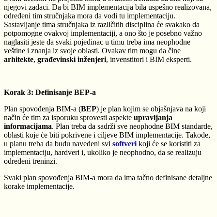
njegovi zadaci. Da bi BIM implementacija bila uspešno realizovana,
određeni tim stručnjaka mora da vodi tu implementaciju.
Sastavljanje tima stručnjaka iz različitih disciplina će svakako da
potpomogne ovakvoj implementaciji, a ono što je posebno važno
naglasiti jeste da svaki pojedinac u timu treba ima neophodne
veštine i znanja iz svoje oblasti. Ovakav tim mogu da čine
arhitekte
,
građevinski inženjeri
, invenstitori i BIM eksperti.
Korak 3: Definisanje BEP-a
Plan spovođenja BIM-a (
BEP
) je plan kojim se objašnjava na koji
način će tim za isporuku sprovesti aspekte
upravljanja
informacijama
. Plan treba da sadrži sve neophodne BIM standarde,
oblasti koje će biti pokrivene i ciljeve BIM implementacije.
Takođe,
u planu treba da budu navedeni svi
softveri
koji će se koristiti za
implementaciju, hardveri i, ukoliko je neophodno, da se realizuju
određeni treninzi.
Svaki plan spovođenja BIM-a mora da ima tačno definisane detaljne
korake implementacije.