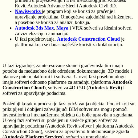
primenu u projektovanju i BIM metodologiji su Autodesk
Revit, Autodesk Advance Steel i Autodesk Civil 3D.
Nawisworks
je program koji se koristi za praćenje i
upravljanje projektima. Omogućava zajednički rad inženjera,
a posebno se koristi za analizu kolizija.
Autodesk 3ds Max
,
Maya
i VRX sofveri su idealni sofveri
za vizuelizaciju i animaciju.
U fazi projektovanja,
Autodesk Construction Cloud
je
platforma koja se danas najčešće koristi za kolaboraciju.
U fazi izgradnje
, zainteresovane strane i građevinski tim imaju
potrebu da međusobno dele određenu dokumentaciju, 3D modele i
planove putem platformi ili softvera. U ovoj fazi posebnu ulogu
imaju softveri odnosno platforme za saradnju (platforma
Autodesk
Construction Cloud
), softveri za 4D i 5D (
Autodesk Revit
) i
softveri za upravljanje podacima.
Poslednji korak u procesu je
faza održavanja objekta
. Podaci koji su
prikupljeni i dobijeni zahvaljujući BIM softverima mogu pomoći
invenstitorima i menadžerima objekta da bolje upravljaju zgradama.
U ovoj fazi softveri su podeljeni u sledeće grupe: softver za
upravljanje podacima (Autodesk Revit softver i platforma Autodesk
Construction Cloud), sistemi za operativno funkcionisanje zgrada
(
Autodesk Platform Services
), sofveri za upravljanje