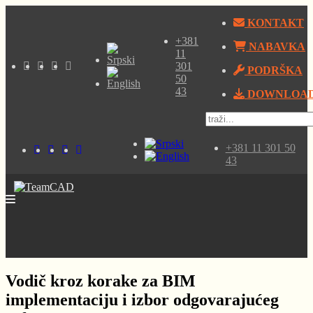
KONTAKT
+381
NABAVKA
11
301
PODRŠKA
50
43
DOWNLOA
+381 11 301 50
43
Vodič kroz korake za BIM
implementaciju i izbor odgovarajućeg