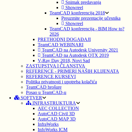
Snimak predavanja
Showreel
TeamCAD konferencija 2018
Preuzmite prezentacije učesnika
Showreel
TeamCAD konferencija - BIM How to?
2026
PRETHODNI DOGAĐAJI
TeamCAD WEBINARI
TeamCAD na Autodesk University 2021
TeamCAD na Autodesk OTX 2019
V-Ray Day 2018, Novi Sad
ZASTUPSTVA I ČLANSTVA
REFERENCE - PRIMERI NAŠIH KLIJENATA
REFERENCE KURSEVI
Politika privatnosti i upotreba kolačića
TeamCAD brošure
Posao u TeamCAD-u
SOFTVER
INFRASTRUKTURA
AEC COLLECTION
AutoCAD Civil 3D
AutoCAD MAP 3D
InfraWorks
InfoWorks ICM