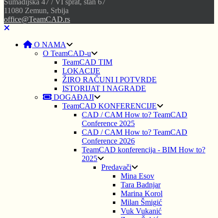
Šumadijska 47 / VI sprat, stan 67
11080 Zemun, Srbija
office@TeamCAD.rs
O NAMA
O TeamCAD-u
TeamCAD TIM
LOKACIJE
ŽIRO RAČUNI I POTVRDE
ISTORIJAT I NAGRADE
DOGAĐAJI
TeamCAD KONFERENCIJE
CAD / CAM How to? TeamCAD
Conference 2025
CAD / CAM How to? TeamCAD
Conference 2026
TeamCAD konferencija - BIM How to?
2025
Predavači
Mina Esov
Tara Badnjar
Marina Korol
Milan Šmigić
Vuk Vukanić