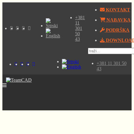
KONTAKT
+381
NABAVKA
11
301
PODRŠKA
50
43
DOWNLOA
+381 11 301 50
43