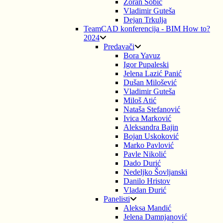
Zoran Šobić
Vladimir Guteša
Dejan Trkulja
TeamCAD konferencija - BIM How to?
2024
Predavači
Bora Yavuz
Igor Pupaleski
Jelena Lazić Panić
Dušan Milošević
Vladimir Guteša
Miloš Atić
Nataša Stefanović
Ivica Marković
Aleksandra Bajin
Bojan Uskoković
Marko Pavlović
Pavle Nikolić
Dado Durić
Nedeljko Šovljanski
Danilo Hristov
Vladan Đurić
Panelisti
Aleksa Mandić
Jelena Damnjanović