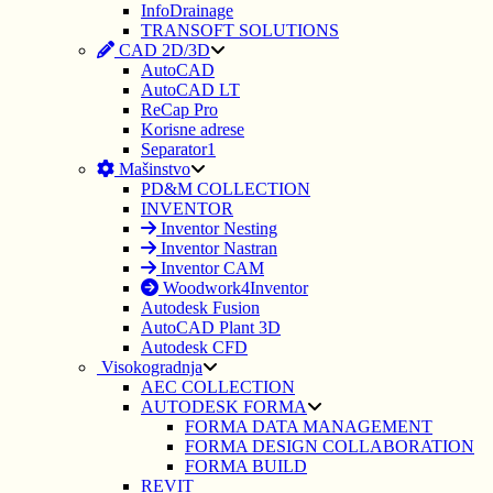
InfoDrainage
TRANSOFT SOLUTIONS
CAD 2D/3D
AutoCAD
AutoCAD LT
ReCap Pro
Korisne adrese
Separator1
Mašinstvo
PD&M COLLECTION
INVENTOR
Inventor Nesting
Inventor Nastran
Inventor CAM
Woodwork4Inventor
Autodesk Fusion
AutoCAD Plant 3D
Autodesk CFD
Visokogradnja
AEC COLLECTION
AUTODESK FORMA
FORMA DATA MANAGEMENT
FORMA DESIGN COLLABORATION
FORMA BUILD
REVIT