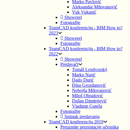
Marko Pavlović
Aleksandar Milovanović
Vuk Vukanić
Showreel
Fotografije
TeamCAD konferencija - BIM How to?
2023
Showreel
Fotografije
TeamCAD konferencija - BIM How to?
2022
Showreel
Predavači
Tomáš Lendvorský
Marko Narić
Dado Durić
Đina Grozdanović
Nebojša Milovanović
Miloš Obradović
Dušan Dimitrijević
Vladimir Guteša
Fotografije
Snimak predavanja
TeamCAD konferencija 2019
Preuzmite prezentacije učesnika