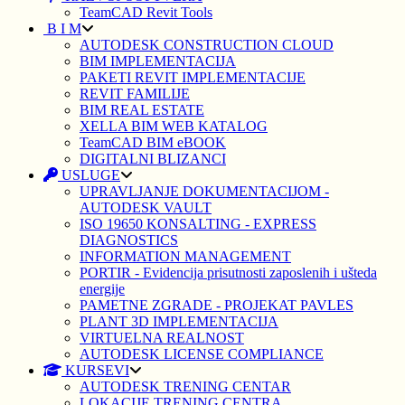
TeamCAD Revit Tools
B I M
AUTODESK CONSTRUCTION CLOUD
BIM IMPLEMENTACIJA
PAKETI REVIT IMPLEMENTACIJE
REVIT FAMILIJE
BIM REAL ESTATE
XELLA BIM WEB KATALOG
TeamCAD BIM eBOOK
DIGITALNI BLIZANCI
USLUGE
UPRAVLJANJE DOKUMENTACIJOM -
AUTODESK VAULT
ISO 19650 KONSALTING - EXPRESS
DIAGNOSTICS
INFORMATION MANAGEMENT
PORTIR - Evidencija prisutnosti zaposlenih i ušteda
energije
PAMETNE ZGRADE - PROJEKAT PAVLES
PLANT 3D IMPLEMENTACIJA
VIRTUELNA REALNOST
AUTODESK LICENSE COMPLIANCE
KURSEVI
AUTODESK TRENING CENTAR
LOKACIJE TRENING CENTRA