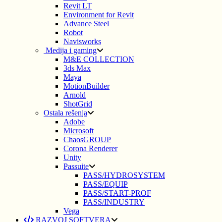
Revit LT
Environment for Revit
Advance Steel
Robot
Navisworks
Medija i gaming
M&E COLLECTION
3ds Max
Maya
MotionBuilder
Arnold
ShotGrid
Ostala rešenja
Adobe
Microsoft
ChaosGROUP
Corona Renderer
Unity
Passuite
PASS/HYDROSYSTEM
PASS/EQUIP
PASS/START-PROF
PASS/INDUSTRY
Vega
RAZVOJ SOFTVERA