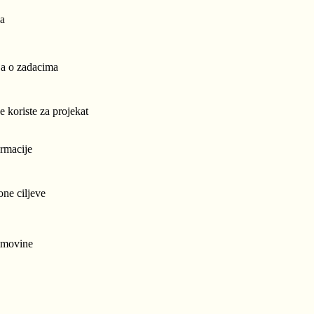
ja
ja o zadacima
e koriste za projekat
ormacije
one ciljeve
 imovine