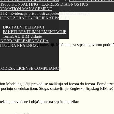
 19650 KONSALTING - EXPRESS DIAGNOSTICS
FORMATION MANAGEMENT
IR - Evidencija prisutnosti zaposlenih i ušteda energije
ETNE ZGRADE - PROJEKAT PAVLES
DIGITALNI BLIZANCI
PAKETI REVIT IMPLEMENTACIJE
TeamCAD BIM Usluge
NT 3D IMPLEMENTACIJA
šća praksa u građevinskoj industriji. Međutim, za srpsko govorno podr
RTUELNA REALNOST
TODESK LICENSE COMPLIANCE
 Modeling”, čiji prevodi se razlikuju od izvora do izvora. Pored uzrok
ek počinju sa edukacijom. Stoga, sastavljanje Englesko-Srpskog BIM re
tekstu, prevedene i objašnjene na srpskom jeziku: