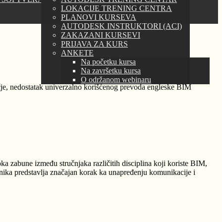
LOKACIJE TRENING CENTRA
PLANOVI KURSEVA
AUTODESK INSTRUKTORI (ACI)
ZAKAZANI KURSEVI
PRIJAVA ZA KURS
ANKETE
Na početku kursa
Na završetku kursa
O održanom webinaru
učje, nedostatak univerzalno korišćenog prevoda engleske BIM
a zabune između stručnjaka različitih disciplina koji koriste BIM,
čnika predstavlja značajan korak ka unapređenju komunikacije i