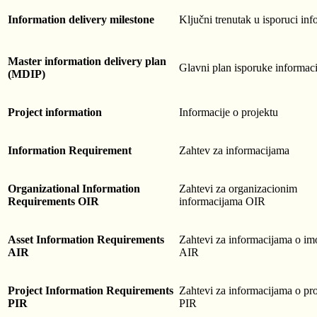
Information delivery milestone
Ključni trenutak u isporuci inf
Master information delivery plan
Glavni plan isporuke informaci
(MDIP)
Project information
Informacije o projektu
Information Requirement
Zahtev za informacijama
Organizational Information
Zahtevi za organizacionim
Requirements OIR
informacijama OIR
Asset Information Requirements
Zahtevi za informacijama o im
AIR
AIR
Project Information Requirements
Zahtevi za informacijama o pr
PIR
PIR