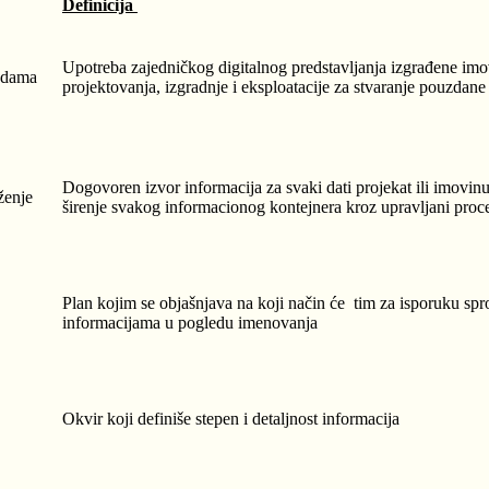
Definicija
Upotreba zajedničkog digitalnog predstavljanja izgrađene imo
radama
projektovanja, izgradnje i eksploatacije za stvaranje pouzdan
Dogovoren izvor informacija za svaki dati projekat ili imovinu,
ženje
širenje svakog informacionog kontejnera kroz upravljani proc
Plan kojim se objašnjava na koji način će tim za isporuku spr
informacijama u pogledu imenovanja
Okvir koji definiše stepen i detaljnost informacija