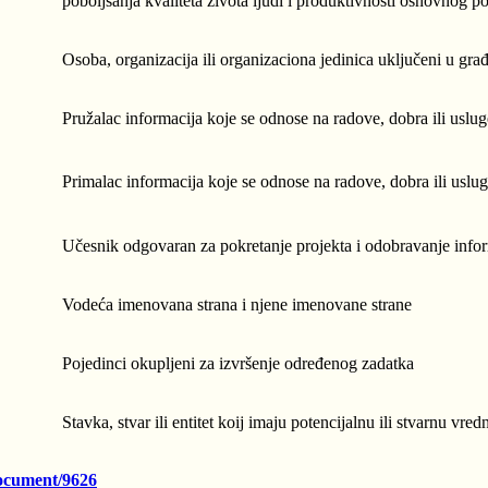
poboljšanja kvaliteta života ljudi i produktivnosti osnovnog p
Osoba, organizacija ili organizaciona jedinica uključeni u gra
Pružalac informacija koje se odnose na radove, dobra ili uslu
Primalac informacija koje se odnose na radove, dobra ili usl
Učesnik odgovaran za pokretanje projekta i odobravanje info
Vodeća imenovana strana i njene imenovane strane
Pojedinci okupljeni za izvršenje određenog zadatka
Stavka, stvar ili entitet koij imaju potencijalnu ili stvarnu vre
document/9626