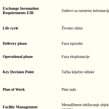
Exchange Inromation
Zahtevi za razmenu informaci
Requirements EIR
Life cycle
Životni ciklus
Delivery phase
Faza isporuke
Operational phase
Faza eksploatacije
Key Decision Point
Tačka ključne odluke
Plan of Work
Plan rada
Menadžment održavanje objeka
Facility Management