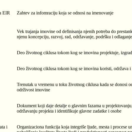
ja EIR
Zahtev za infomraciju koja se odnosi na imenovanje
Vek trajanja imovine od definisanja njenih potreba do prestan
njenu koncepciju, razvoj, rad, održavanje, podršku i odlaganj
Deo životnog ciklusa tokom kog se imovina projektuje, izgradi 
Deo životnog ciklusa tokom kog se imovina koristi, održava i
Trenutak u vremenu u toku životnog ciklusa kada se donosi od
održivost imovine
Dokument koji daje detalje o glavnim fazama u projektovanju
održavanju projekta i identifikuje glavne zadatke i osobe
ta i
Organizaciona funkcija koja integriše ljude, mesta i procese u