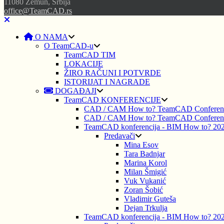
11080 Zemun, Srbija
office@TeamCAD.rs
O NAMA
O TeamCAD-u
TeamCAD TIM
LOKACIJE
ŽIRO RAČUNI I POTVRDE
ISTORIJAT I NAGRADE
DOGAĐAJI
TeamCAD KONFERENCIJE
CAD / CAM How to? TeamCAD Conferen
CAD / CAM How to? TeamCAD Conferen
TeamCAD konferencija - BIM How to? 20
Predavači
Mina Esov
Tara Badnjar
Marina Korol
Milan Šmigić
Vuk Vukanić
Zoran Šobić
Vladimir Guteša
Dejan Trkulja
TeamCAD konferencija - BIM How to? 20