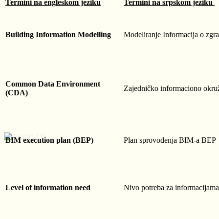
Termini na engleskom jeziku
Termini na srpskom jeziku
Building Information Modelling
Modeliranje Informacija o zg
Common Data Environment
Zajedničko informaciono okru
(CDA)
BIM execution plan (BEP)
Plan sprovođenja BIM-a BEP
Level of information need
Nivo potreba za informacijama