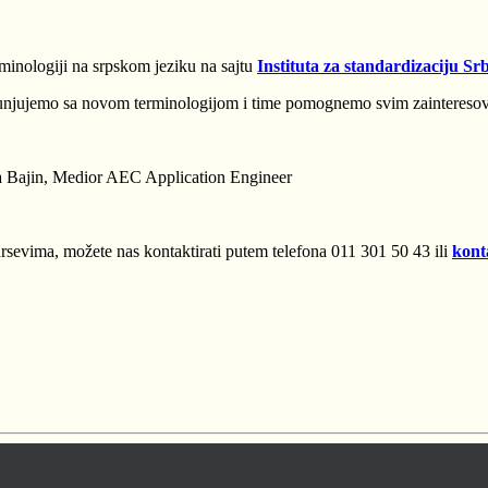
minologiji na srpskom jeziku na sajtu
Instituta za standardizaciju Srb
njujemo sa novom terminologijom i time pomognemo svim zainteresovan
 Bajin,
Medior AEC Application Engineer
ursevima, možete nas kontaktirati putem telefona 011 301 50 43 ili
kont