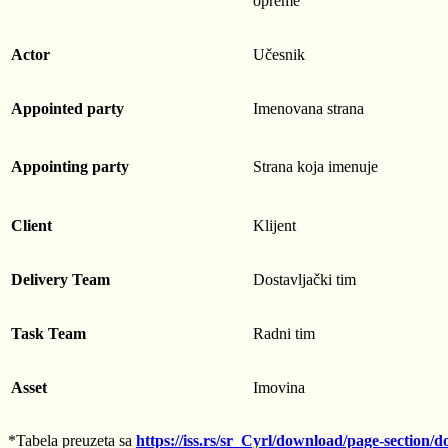
opreme
Actor
Učesnik
Appointed party
Imenovana strana
Appointing party
Strana koja imenuje
Client
Klijent
Delivery Team
Dostavljački tim
Task Team
Radni tim
Asset
Imovina
*
Tabela preuzeta sa
https://iss.rs/sr_Cyrl/download/page-section/