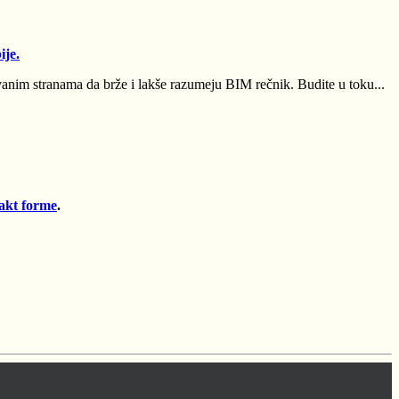
ije.
im stranama da brže i lakše razumeju BIM rečnik. Budite u toku...
akt forme
.