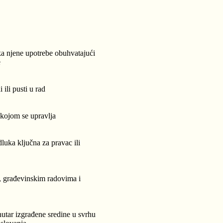
ka njene upotrebe obuhvatajući
e
ili pusti u rad
 kojom se upravlja
luka ključna za pravac ili
, građevinskim radovima i
nutar izgrađene sredine u svrhu