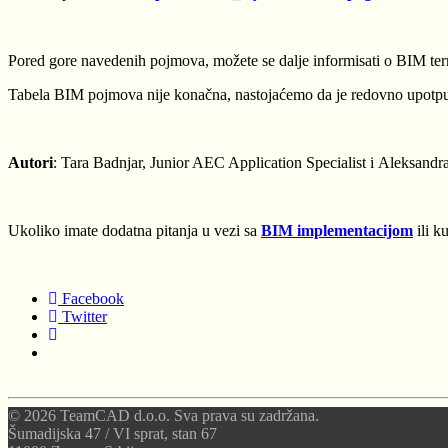
Pored gore navedenih pojmova, možete se dalje informisati o BIM ter
Tabela BIM pojmova nije konačna, nastojaćemo da je redovno upotpu
Autori
: Tara Badnjar,
Junior AEC Application Specialist i
Aleksandra
Ukoliko imate dodatna pitanja u vezi sa
BIM implementacijom
ili k
Facebook
Twitter
© 2026 TeamCAD d.o.o. Sva prava su zadržana.
Šumadijska 47 / VI sprat, stan 67