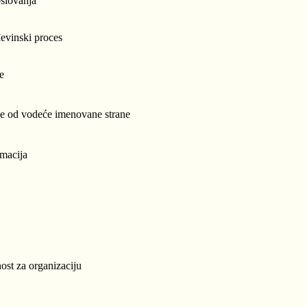
oslovanja
đevinski proces
ge
uge od vodeće imenovane strane
rmacija
dnost za organizaciju