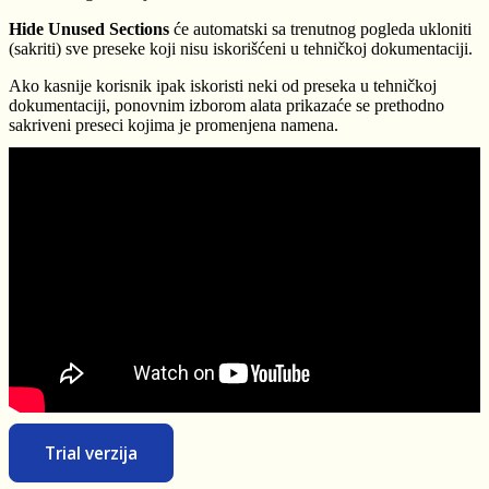
Hide Unused Sections
će automatski sa trenutnog pogleda ukloniti
(sakriti) sve preseke koji nisu iskorišćeni u tehničkoj dokumentaciji.
Ako kasnije korisnik ipak iskoristi neki od preseka u tehničkoj
dokumentaciji, ponovnim izborom alata prikazaće se prethodno
sakriveni preseci kojima je promenjena namena.
Trial verzija