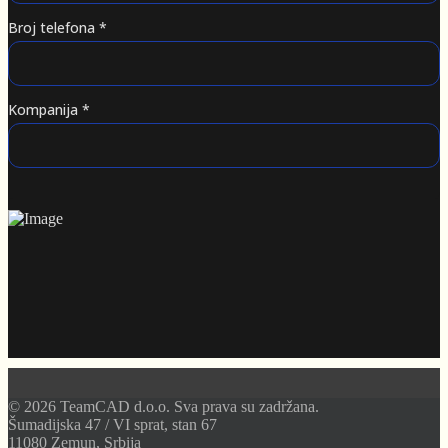
Broj telefona
*
Kompanija
*
© 2026 TeamCAD d.o.o. Sva prava su zadržana.
Šumadijska 47 / VI sprat, stan 67
11080 Zemun, Srbija