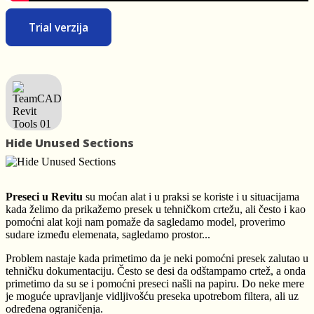
Trial verzija
Hide Unused Sections
Preseci u Revitu
su moćan alat i u praksi se koriste i u situacijama
kada želimo da prikažemo presek u tehničkom crtežu, ali često i kao
pomoćni alat koji nam pomaže da sagledamo model, proverimo
sudare između elemenata, sagledamo prostor...
Problem nastaje kada primetimo da je neki pomoćni presek zalutao u
tehničku dokumentaciju. Često se desi da odštampamo crtež, a onda
primetimo da su se i pomoćni preseci našli na papiru. Do neke mere
je moguće upravljanje vidljivošću preseka upotrebom filtera, ali uz
određena ograničenja.