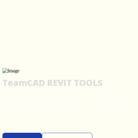
TeamCAD REVIT TOOLS
Revit alati koji su vam oduvek nedostajali. Značajno
skratite vreme projektovanja.