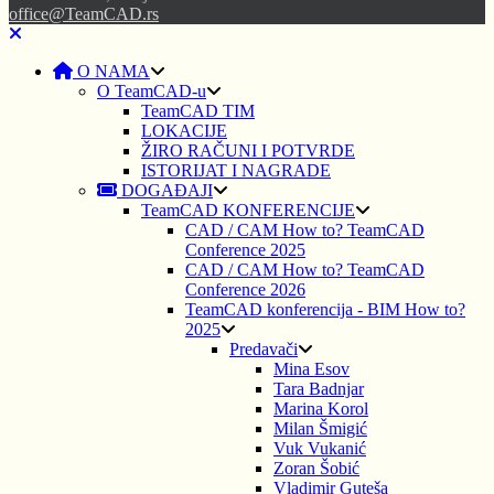
office@TeamCAD.rs
O NAMA
O TeamCAD-u
TeamCAD TIM
LOKACIJE
ŽIRO RAČUNI I POTVRDE
ISTORIJAT I NAGRADE
DOGAĐAJI
TeamCAD KONFERENCIJE
CAD / CAM How to? TeamCAD
Conference 2025
CAD / CAM How to? TeamCAD
Conference 2026
TeamCAD konferencija - BIM How to?
2025
Predavači
Mina Esov
Tara Badnjar
Marina Korol
Milan Šmigić
Vuk Vukanić
Zoran Šobić
Vladimir Guteša