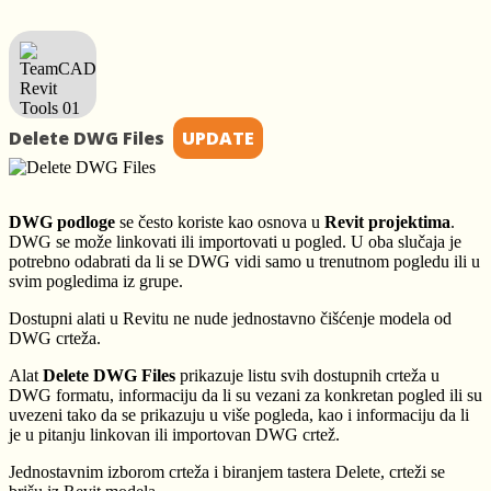
Delete DWG Files
UPDATE
DWG podloge
se često koriste kao osnova u
Revit projektima
.
DWG se može linkovati ili importovati u pogled. U oba slučaja je
potrebno odabrati da li se DWG vidi samo u trenutnom pogledu ili u
svim pogledima iz grupe.
Dostupni alati u Revitu ne nude jednostavno čišćenje modela od
DWG crteža.
Alat
Delete DWG Files
prikazuje listu svih dostupnih crteža u
DWG formatu, informaciju da li su vezani za konkretan pogled ili su
uvezeni tako da se prikazuju u više pogleda, kao i informaciju da li
je u pitanju linkovan ili importovan DWG crtež.
Jednostavnim izborom crteža i biranjem tastera Delete, crteži se