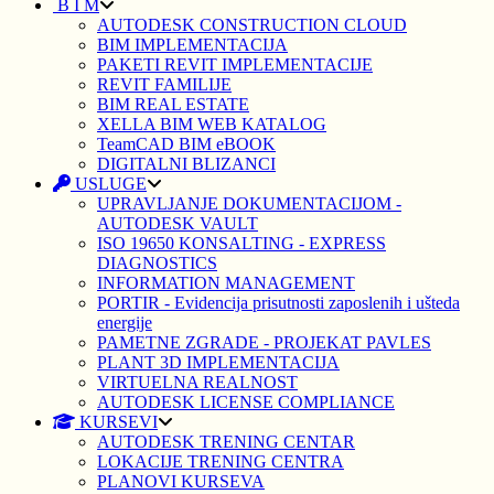
B I M
AUTODESK CONSTRUCTION CLOUD
BIM IMPLEMENTACIJA
PAKETI REVIT IMPLEMENTACIJE
REVIT FAMILIJE
BIM REAL ESTATE
XELLA BIM WEB KATALOG
TeamCAD BIM eBOOK
DIGITALNI BLIZANCI
USLUGE
UPRAVLJANJE DOKUMENTACIJOM -
AUTODESK VAULT
ISO 19650 KONSALTING - EXPRESS
DIAGNOSTICS
INFORMATION MANAGEMENT
PORTIR - Evidencija prisutnosti zaposlenih i ušteda
energije
PAMETNE ZGRADE - PROJEKAT PAVLES
PLANT 3D IMPLEMENTACIJA
VIRTUELNA REALNOST
AUTODESK LICENSE COMPLIANCE
KURSEVI
AUTODESK TRENING CENTAR
LOKACIJE TRENING CENTRA
PLANOVI KURSEVA