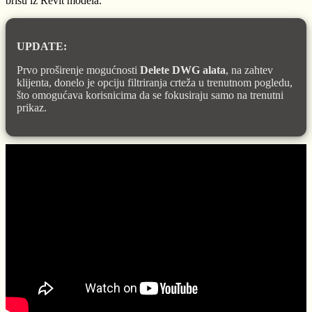
brišu iz Revit modela.
UPDATE:
Prvo proširenje mogućnosti
Delete DWG alata
, na zahtev
klijenta, donelo je opciju filtriranja crteža u trenutnom pogledu,
što omogućava korisnicima da se fokusiraju samo na trenutni
prikaz.