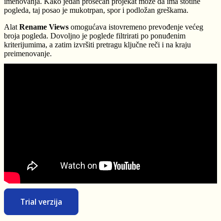
imenovanja. Kako jedan prosečan projekat može da ima stotine
pogleda, taj posao je mukotrpan, spor i podložan greškama.
Alat
Rename Views
omogućava istovremeno prevođenje većeg
broja pogleda. Dovoljno je poglede filtrirati po ponuđenim
kriterijumima, a zatim izvršiti pretragu ključne reči i na kraju
preimenovanje.
Trial verzija