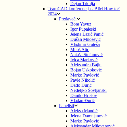
Dejan Trkulja
TeamCAD konferencija - BIM How to?
2024
Predavači
Bora Yavuz
Igor Pupaleski
Jelena Lazić Panić
Dušan Milošević
Vladimir Guteša
Miloš Atić
Nataša Stefanović
Ivica Marković
Aleksandra Bajin
Bojan Uskoković
Marko Pavlović
Pavle Nikolić
Dado Durić
Nedeljko Šovljanski
Danilo Hristov
Vladan Đurić
Panelisti
Aleksa Mandić
Jelena Damnjanović
Marko Pavlović
Aleksandar Milovanović