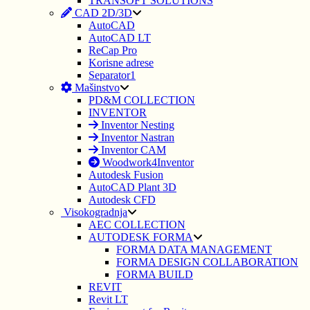
TRANSOFT SOLUTIONS
CAD 2D/3D
AutoCAD
AutoCAD LT
ReCap Pro
Korisne adrese
Separator1
Mašinstvo
PD&M COLLECTION
INVENTOR
Inventor Nesting
Inventor Nastran
Inventor CAM
Woodwork4Inventor
Autodesk Fusion
AutoCAD Plant 3D
Autodesk CFD
Visokogradnja
AEC COLLECTION
AUTODESK FORMA
FORMA DATA MANAGEMENT
FORMA DESIGN COLLABORATION
FORMA BUILD
REVIT
Revit LT