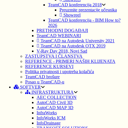
TeamCAD konferencija 2018
Preuzmite prezentacije učesnika
Showreel
TeamCAD konferencija - BIM How to?
2026
PRETHODNI DOGAĐAJI
TeamCAD WEBINARI
TeamCAD na Autodesk University 2021
TeamCAD na Autodesk OTX 2019
V-Ray Day 2018, Novi Sad
ZASTUPSTVA I ČLANSTVA
REFERENCE - PRIMERI NAŠIH KLIJENATA
REFERENCE KURSEVI
Politika privatnosti i upotreba kolačića
TeamCAD brošure
Posao u TeamCAD-u
SOFTVER
INFRASTRUKTURA
AEC COLLECTION
AutoCAD Civil 3D
AutoCAD MAP 3D
InfraWorks
InfoWorks ICM
InfoDrainage