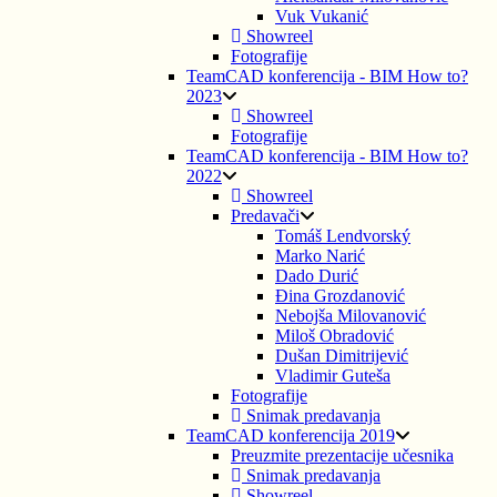
Vuk Vukanić
Showreel
Fotografije
TeamCAD konferencija - BIM How to?
2023
Showreel
Fotografije
TeamCAD konferencija - BIM How to?
2022
Showreel
Predavači
Tomáš Lendvorský
Marko Narić
Dado Durić
Đina Grozdanović
Nebojša Milovanović
Miloš Obradović
Dušan Dimitrijević
Vladimir Guteša
Fotografije
Snimak predavanja
TeamCAD konferencija 2019
Preuzmite prezentacije učesnika
Snimak predavanja
Showreel