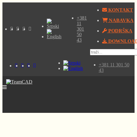
KONTAKT
+381
NABAVKA
11
301
PODRŠKA
50
43
DOWNLOA
+381 11 301 50
43