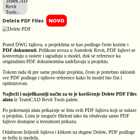
Delete PDF Files
NOVO
Pored DWG fajlova, u projektima se kao podloge često koriste i
PDF dokumenti
. Prilikom uvoza u Autodesk Revit, PDF fajlovi se
konvertuju u rastere i ugrađuju u model, dok se reference ka
originalnim PDF dokumentima zadržavaju u projektu.
Tokom rada ili pre same predaje projekta, često je potrebno ukloniti
sve PDF podloge i njihove reference kako bi model bio čist i
optimizovan.
Najbrži i najefikasniji način za to je korišćenje Delete PDF Files
alata
iz TeamCAD Revit Tools palete.
Po pokretanju alata prikazuje se lista svih PDF fajlova koji se nalaze
u projektu. Listu je moguće filtrirati tako da obuhvata samo PDF
fajlove dostupne u trenutnom prikazu.
Odabirom željenih fajlova i klikom na dugme Delete, PDF podloge
se brišu iz modela.