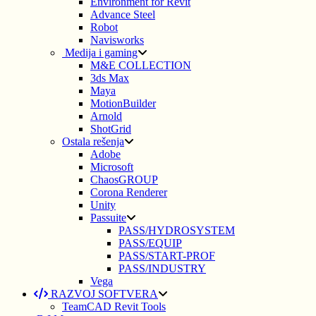
Environment for Revit
Advance Steel
Robot
Navisworks
Medija i gaming
M&E COLLECTION
3ds Max
Maya
MotionBuilder
Arnold
ShotGrid
Ostala rešenja
Adobe
Microsoft
ChaosGROUP
Corona Renderer
Unity
Passuite
PASS/HYDROSYSTEM
PASS/EQUIP
PASS/START-PROF
PASS/INDUSTRY
Vega
RAZVOJ SOFTVERA
TeamCAD Revit Tools