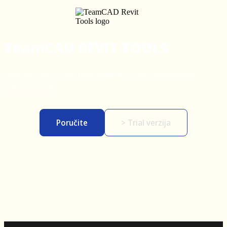
TeamCAD REVIT TOOLS
Add-on alati za Revit koji vam značajno štede vreme
projektovanja
Poručite
> Trial verzija