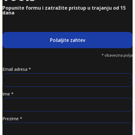
Popunite formu i zatražite pristup u trajanju od 15
dana
*
obavezna polja
Email adresa
*
Ime
*
Prezime
*