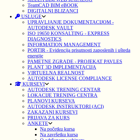
TeamCAD BIM eBOOK
DIGITALNI BLIZANCI
USLUGE
UPRAVLJANJE DOKUMENTACIJOM -
AUTODESK VAULT
ISO 19650 KONSALTING - EXPRESS
DIAGNOSTICS
INFORMATION MANAGEMENT
PORTIR - Evidencija prisutnosti zaposlenih i ušteda
energije
PAMETNE ZGRADE - PROJEKAT PAVLES
PLANT 3D IMPLEMENTACIJA
VIRTUELNA REALNOST
AUTODESK LICENSE COMPLIANCE
KURSEVI
AUTODESK TRENING CENTAR
LOKACIJE TRENING CENTRA
PLANOVI KURSEVA
AUTODESK INSTRUKTORI (ACI)
ZAKAZANI KURSEVI
PRIJAVA ZA KURS
ANKETE
Na početku kursa
Na završetku kursa