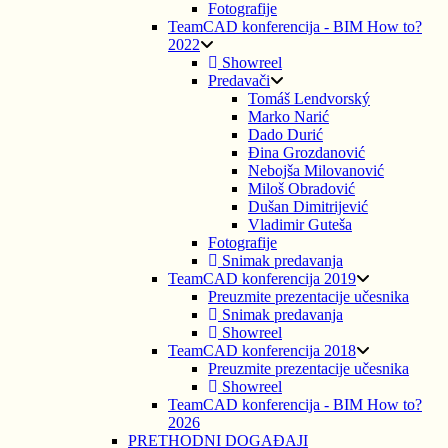
Fotografije
TeamCAD konferencija - BIM How to?
2022
Showreel
Predavači
Tomáš Lendvorský
Marko Narić
Dado Durić
Đina Grozdanović
Nebojša Milovanović
Miloš Obradović
Dušan Dimitrijević
Vladimir Guteša
Fotografije
Snimak predavanja
TeamCAD konferencija 2019
Preuzmite prezentacije učesnika
Snimak predavanja
Showreel
TeamCAD konferencija 2018
Preuzmite prezentacije učesnika
Showreel
TeamCAD konferencija - BIM How to?
2026
PRETHODNI DOGAĐAJI