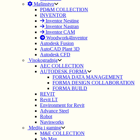
Mašinstvo
PD&M COLLECTION
INVENTOR
Inventor Nesting
Inventor Nastran
Inventor CAM
Woodwork4Inventor
Autodesk Fusion
AutoCAD Plant 3D
Autodesk CFD
Visokogradnja
AEC COLLECTION
AUTODESK FORMA
FORMA DATA MANAGEMENT
FORMA DESIGN COLLABORATION
FORMA BUILD
REVIT
Revit LT
Environment for Revit
Advance Steel
Robot
Navisworks
Medija i gaming
M&E COLLECTION
3ds Max