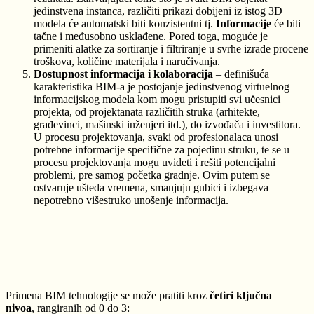
jedinstvena instanca, različiti prikazi dobijeni iz istog 3D
modela će automatski biti konzistentni tj.
Informacije
će biti
tačne i međusobno usklađene. Pored toga, moguće je
primeniti alatke za sortiranje i filtriranje u svrhe izrade procene
troškova, količine materijala i naručivanja.
Dostupnost informacija i kolaboracija
– definišuća
karakteristika BIM-a je postojanje jedinstvenog virtuelnog
informacijskog modela kom mogu pristupiti svi učesnici
projekta, od projektanata različitih struka (arhitekte,
građevinci, mašinski inženjeri itd.), do izvođača i investitora.
U procesu projektovanja, svaki od profesionalaca unosi
potrebne informacije specifične za pojedinu struku, te se u
procesu projektovanja mogu uvideti i rešiti potencijalni
problemi, pre samog početka gradnje. Ovim putem se
ostvaruje ušteda vremena, smanjuju gubici i izbegava
nepotrebno višestruko unošenje informacija.
Primena BIM tehnologije se može pratiti kroz
četiri ključna
nivoa
,
rangiranih od 0 do 3: