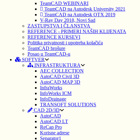
TeamCAD WEBINARI
TeamCAD na Autodesk University 2021
TeamCAD na Autodesk OTX 2019
V-Ray Day 2018, Novi Sad
ZASTUPSTVA I ČLANSTVA
REFERENCE - PRIMERI NAŠIH KLIJENATA
REFERENCE KURSEVI
Politika privatnosti i upotreba kolačića
TeamCAD brošure
Posao u TeamCAD-u
SOFTVER
INFRASTRUKTURA
AEC COLLECTION
AutoCAD Civil 3D
AutoCAD MAP 3D
InfraWorks
InfoWorks ICM
InfoDrainage
TRANSOFT SOLUTIONS
CAD 2D/3D
AutoCAD
AutoCAD LT
ReCap Pro
Korisne adrese
Separator1