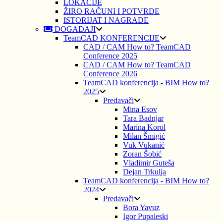
LOKACIJE
ŽIRO RAČUNI I POTVRDE
ISTORIJAT I NAGRADE
DOGAĐAJI
TeamCAD KONFERENCIJE
CAD / CAM How to? TeamCAD
Conference 2025
CAD / CAM How to? TeamCAD
Conference 2026
TeamCAD konferencija - BIM How to?
2025
Predavači
Mina Esov
Tara Badnjar
Marina Korol
Milan Šmigić
Vuk Vukanić
Zoran Šobić
Vladimir Guteša
Dejan Trkulja
TeamCAD konferencija - BIM How to?
2024
Predavači
Bora Yavuz
Igor Pupaleski