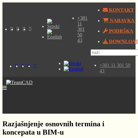
KONTAKT
+381
NABAVKA
11
301
PODRŠKA
50
43
DOWNLOA
+381 11 301 50
43
Razjašnjenje osnovnih termina i
koncepata u BIM-u