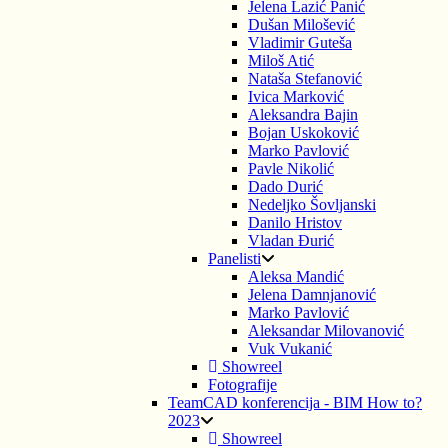
Jelena Lazić Panić
Dušan Milošević
Vladimir Guteša
Miloš Atić
Nataša Stefanović
Ivica Marković
Aleksandra Bajin
Bojan Uskoković
Marko Pavlović
Pavle Nikolić
Dado Durić
Nedeljko Šovljanski
Danilo Hristov
Vladan Đurić
Panelisti
Aleksa Mandić
Jelena Damnjanović
Marko Pavlović
Aleksandar Milovanović
Vuk Vukanić
Showreel
Fotografije
TeamCAD konferencija - BIM How to?
2023
Showreel