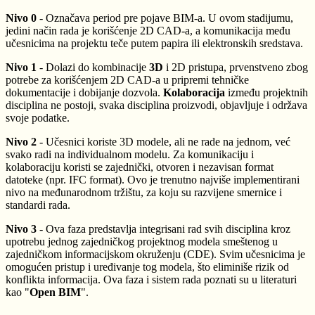
Nivo 0
- Označava period pre pojave BIM-a. U ovom stadijumu,
jedini način rada je korišćenje 2D CAD-a, a komunikacija među
učesnicima na projektu teče putem papira ili elektronskih sredstava.
Nivo 1
- Dolazi do kombinacije
3D
i 2D pristupa, prvenstveno zbog
potrebe za korišćenjem 2D CAD-a u pripremi tehničke
dokumentacije i dobijanje dozvola.
Kolaboracija
između projektnih
disciplina ne postoji, svaka disciplina proizvodi, objavljuje i održava
svoje podatke.
Nivo 2
- Učesnici koriste 3D modele, ali ne rade na jednom, već
svako radi na individualnom modelu. Za komunikaciju i
kolaboraciju koristi se zajednički, otvoren i nezavisan format
datoteke (npr. IFC format). Ovo je trenutno najviše implementirani
nivo na međunarodnom tržištu, za koju su razvijene smernice i
standardi rada.
Nivo 3
- Ova faza predstavlja integrisani rad svih disciplina kroz
upotrebu jednog zajedničkog projektnog modela smeštenog u
zajedničkom informacijskom okruženju (CDE). Svim učesnicima je
omogućen pristup i uređivanje tog modela, što eliminiše rizik od
konflikta informacija. Ova faza i sistem rada poznati su u literaturi
kao "
Open BIM
".