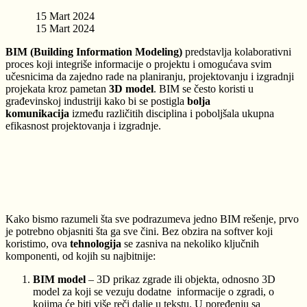
15 Mart 2024
15 Mart 2024
BIM (Building Information Modeling)
predstavlja kolaborativni
proces koji integriše informacije o projektu i omogućava svim
učesnicima da zajedno rade na planiranju, projektovanju i izgradnji
projekata kroz pametan
3D model
. BIM se često koristi u
građevinskoj industriji kako bi se postigla
bolja
komunikacija
između različitih disciplina i poboljšala ukupna
efikasnost projektovanja i izgradnje.
Kako bismo razumeli šta sve podrazumeva jedno BIM rešenje, prvo
je potrebno objasniti šta ga sve čini. Bez obzira na softver koji
koristimo, ova
tehnologija
se zasniva na nekoliko ključnih
komponenti, od kojih su najbitnije:
BIM model
– 3D prikaz zgrade ili objekta, odnosno 3D
model za koji se vezuju dodatne informacije o zgradi, o
kojima će biti više reči dalje u tekstu. U poređenju sa