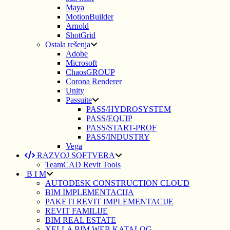
Maya
MotionBuilder
Arnold
ShotGrid
Ostala rešenja
Adobe
Microsoft
ChaosGROUP
Corona Renderer
Unity
Passuite
PASS/HYDROSYSTEM
PASS/EQUIP
PASS/START-PROF
PASS/INDUSTRY
Vega
RAZVOJ SOFTVERA
TeamCAD Revit Tools
B I M
AUTODESK CONSTRUCTION CLOUD
BIM IMPLEMENTACIJA
PAKETI REVIT IMPLEMENTACIJE
REVIT FAMILIJE
BIM REAL ESTATE
XELLA BIM WEB KATALOG