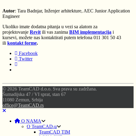
Autor
: Tara Badnjar, Inženjer arhitekture, AEC Junior Application
Engineer
Ukoliko imate dodatna pitanja u vezi sa alatom za
projektovanje
Revit
ili vas zanima
BIM implementacija
i
kursevi, možete nas kontaktirati putem telefona 011 301 50 43
ili
kontakt forme
.
Facebook
Twitter
© 2026 TeamCAD d.o.o. Sva prava su zadržana.
Šumadijska 47 / VI sprat, stan 67
11080 Zemun, Srbija
office@TeamCAD.rs
O NAMA
O TeamCAD-u
TeamCAD TIM