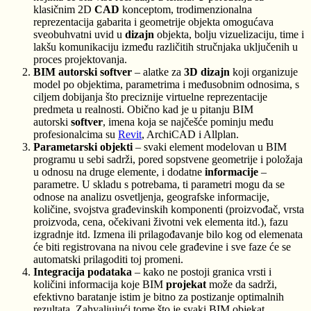
klasičnim 2D
CAD
konceptom, trodimenzionalna
reprezentacija gabarita i geometrije objekta omogućava
sveobuhvatni uvid u
dizajn
objekta, bolju vizuelizaciju, time i
lakšu komunikaciju između različitih stručnjaka uključenih u
proces projektovanja.
BIM autorski softver
– alatke za
3D dizajn
koji organizuje
model po objektima, parametrima i međusobnim odnosima, s
ciljem dobijanja što preciznije virtuelne reprezentacije
predmeta u realnosti. Obično kad je u pitanju BIM
autorski
softver
, imena koja se najčešće pominju među
profesionalcima su
Revit
, ArchiCAD i Allplan.
Parametarski objekti
– svaki element modelovan u BIM
programu u sebi sadrži, pored sopstvene geometrije i položaja
u odnosu na druge elemente, i dodatne
informacije
–
parametre. U skladu s potrebama, ti parametri mogu da se
odnose na analizu osvetljenja, geografske informacije,
količine, svojstva građevinskih komponenti (proizvođač, vrsta
proizvoda, cena, očekivani životni vek elementa itd.), fazu
izgradnje itd. Izmena ili prilagođavanje bilo kog od elemenata
će biti registrovana na nivou cele građevine i sve faze će se
automatski prilagoditi toj promeni.
Integracija podataka
– kako ne postoji granica vrsti i
količini informacija koje BIM
projekat
može da sadrži,
efektivno baratanje istim je bitno za postizanje optimalnih
rezultata. Zahvaljujući tome što je svaki BIM objekat