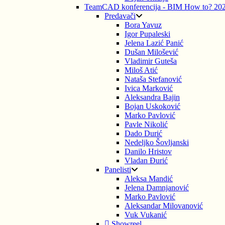
TeamCAD konferencija - BIM How to? 20
Predavači
Bora Yavuz
Igor Pupaleski
Jelena Lazić Panić
Dušan Milošević
Vladimir Guteša
Miloš Atić
Nataša Stefanović
Ivica Marković
Aleksandra Bajin
Bojan Uskoković
Marko Pavlović
Pavle Nikolić
Dado Durić
Nedeljko Šovljanski
Danilo Hristov
Vladan Đurić
Panelisti
Aleksa Mandić
Jelena Damnjanović
Marko Pavlović
Aleksandar Milovanović
Vuk Vukanić
Showreel