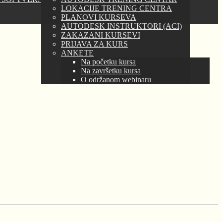
LOKACIJE TRENING CENTRA
PLANOVI KURSEVA
AUTODESK INSTRUKTORI (ACI)
ZAKAZANI KURSEVI
PRIJAVA ZA KURS
ANKETE
Na početku kursa
Na završetku kursa
O održanom webinaru