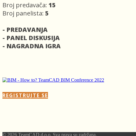
Broj predavača:
15
Broj panelista:
5
- PREDAVANJA
- PANEL DISKUSIJA
- NAGRADNA IGRA
REGISTRUJTE SE
© 2026 TeamCAD d.o.o. Sva prava su zadržana.