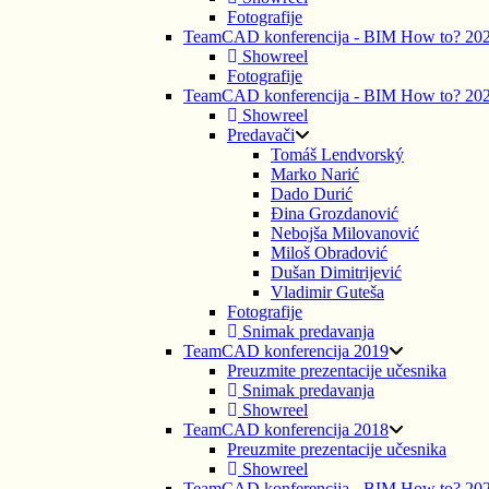
Fotografije
TeamCAD konferencija - BIM How to? 20
Showreel
Fotografije
TeamCAD konferencija - BIM How to? 20
Showreel
Predavači
Tomáš Lendvorský
Marko Narić
Dado Durić
Đina Grozdanović
Nebojša Milovanović
Miloš Obradović
Dušan Dimitrijević
Vladimir Guteša
Fotografije
Snimak predavanja
TeamCAD konferencija 2019
Preuzmite prezentacije učesnika
Snimak predavanja
Showreel
TeamCAD konferencija 2018
Preuzmite prezentacije učesnika
Showreel
TeamCAD konferencija - BIM How to? 20