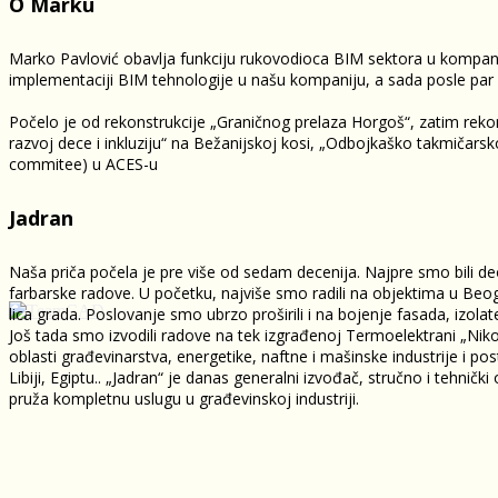
O Marku
Marko Pavlović obavlja funkciju rukovodioca BIM sektora u kompan
implementaciji BIM tehnologije u našu kompaniju, a sada posle par 
Počelo je od rekonstrukcije „Graničnog prelaza Horgoš“, zatim rekons
razvoj dece i inkluziju“ na Bežanijskoj kosi, „Odbojkaško takmičarsk
commitee) u ACES-u
Jadran
Naša priča počela je pre više od sedam decenija. Najpre smo bil
farbarske radove. U početku, najviše smo radili na objektima u Beog
lica grada. Poslovanje smo ubrzo proširili i na bojenje fasada, izol
Još tada smo izvodili radove na tek izgrađenoj Termoelektrani „Niko
oblasti građevinarstva, energetike, naftne i mašinske industrije i po
Libiji, Egiptu.. „Jadran“ je danas generalni izvođač, stručno i teh
pruža kompletnu uslugu u građevinskoj industriji.