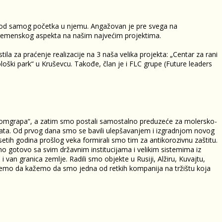
e od samog početka u njemu. Angažovan je pre svega na
i vremenskog aspekta na našim najvećim projektima.
la za praćenje realizacije na 3 naša velika projekta: „Centar za rani
loški park“ u Kruševcu. Takođe, član je i FLC grupe (Future leaders
Komgrapa“, a zatim smo postali samostalno preduzeće za molersko-
g rata. Od prvog dana smo se bavili ulepšavanjem i izgradnjom novog
setih godina prošlog veka formirali smo tim za antikorozivnu zaštitu.
mo gotovo sa svim državnim institucijama i velikim sistemima iz
 van granica zemlje. Radili smo objekte u Rusiji, Alžiru, Kuvajtu,
 možemo da kažemo da smo jedna od retkih kompanija na tržištu koja