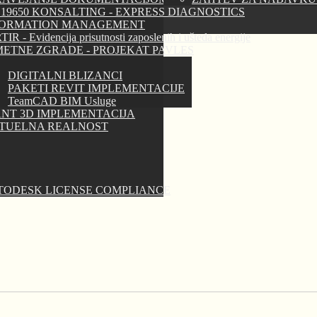
 19650 KONSALTING - EXPRESS DIAGNOSTICS
FORMATION MANAGEMENT
IR - Evidencija prisutnosti zaposlenih i ušteda energije
ETNE ZGRADE - PROJEKAT PAVLES
DIGITALNI BLIZANCI
PAKETI REVIT IMPLEMENTACIJE
TeamCAD BIM Usluge
NT 3D IMPLEMENTACIJA
RTUELNA REALNOST
TODESK LICENSE COMPLIANCE