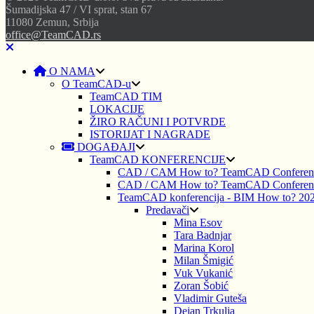
Šumadijska 47 / VI sprat, stan 67
11080 Zemun, Srbija
office@TeamCAD.rs
O NAMA
O TeamCAD-u
TeamCAD TIM
LOKACIJE
ŽIRO RAČUNI I POTVRDE
ISTORIJAT I NAGRADE
DOGAĐAJI
TeamCAD KONFERENCIJE
CAD / CAM How to? TeamCAD Conferen
CAD / CAM How to? TeamCAD Conferen
TeamCAD konferencija - BIM How to? 20
Predavači
Mina Esov
Tara Badnjar
Marina Korol
Milan Šmigić
Vuk Vukanić
Zoran Šobić
Vladimir Guteša
Dejan Trkulja