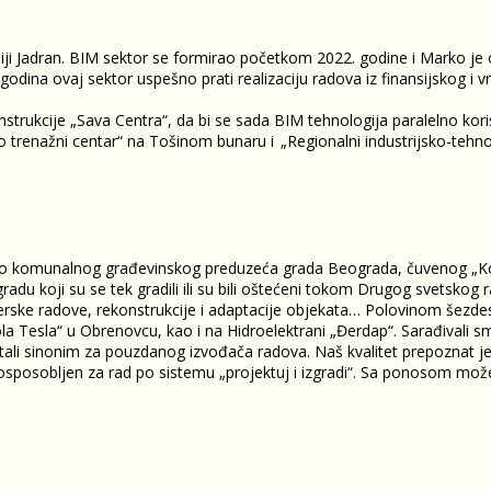
iji Jadran. BIM sektor se formirao početkom 2022. godine i Marko j
godina ovaj sektor uspešno prati realizaciju radova iz finansijskog 
trukcije „Sava Centra“, da bi se sada BIM tehnologija paralelno koristi
o trenažni centar“ na Tošinom bunaru i „Regionalni industrijsko-tehno
i deo komunalnog građevinskog preduzeća grada Beograda, čuvenog „
radu koji su se tek gradili ili su bili oštećeni tokom Drugog svetsko
aterske radove, rekonstrukcije i adaptacije objekata… Polovinom šezde
la Tesla“ u Obrenovcu, kao i na Hidroelektrani „Đerdap“. Sarađivali s
stali sinonim za pouzdanog izvođača radova. Naš kvalitet prepoznat je i
nički osposobljen za rad po sistemu „projektuj i izgradi“. Sa ponosom