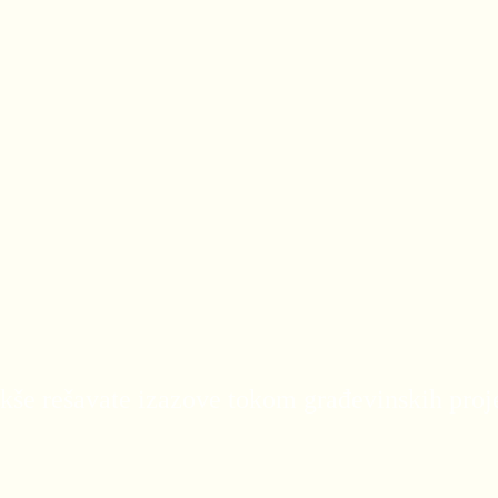
še rešavate izazove tokom građevinskih proje