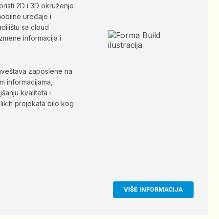
risti 2D i 3D okruženje
obilne uređaje i
dilištu sa cloud
zmene informacija i
aveštava zaposlene na
nim informacijama,
šanju kvaliteta i
ikih projekata bilo kog
VIŠE INFORMACIJA