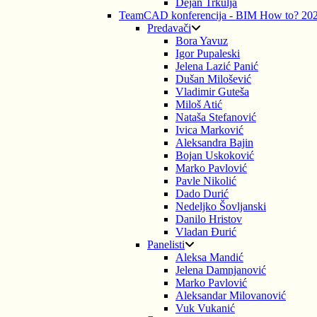
Dejan Trkulja
TeamCAD konferencija - BIM How to? 20
Predavači
Bora Yavuz
Igor Pupaleski
Jelena Lazić Panić
Dušan Milošević
Vladimir Guteša
Miloš Atić
Nataša Stefanović
Ivica Marković
Aleksandra Bajin
Bojan Uskoković
Marko Pavlović
Pavle Nikolić
Dado Durić
Nedeljko Šovljanski
Danilo Hristov
Vladan Đurić
Panelisti
Aleksa Mandić
Jelena Damnjanović
Marko Pavlović
Aleksandar Milovanović
Vuk Vukanić