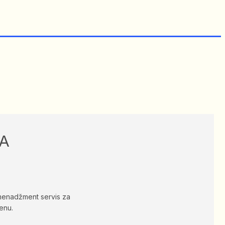
A
 menadžment servis za
enu.