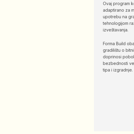
Ovaj program ko
adaptirano za m
upotrebu na gra
tehnologijom ra
izveštavanja.
Forma Build ob
gradilištu o bit
doprinosi pobolj
bezbednosti vel
tipa i izgradnje.