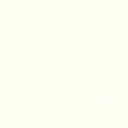
kata, u okviru jednostavnog korisničkog