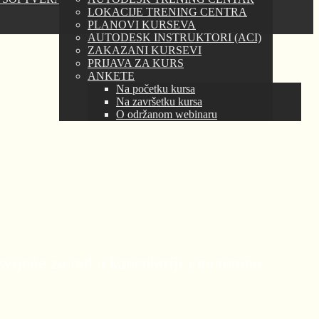
LOKACIJE TRENING CENTRA
PLANOVI KURSEVA
AUTODESK INSTRUKTORI (ACI)
ZAKAZANI KURSEVI
PRIJAVA ZA KURS
ANKETE
Na početku kursa
Na završetku kursa
O održanom webinaru
ijene za rad u kancelariji i na terenu.