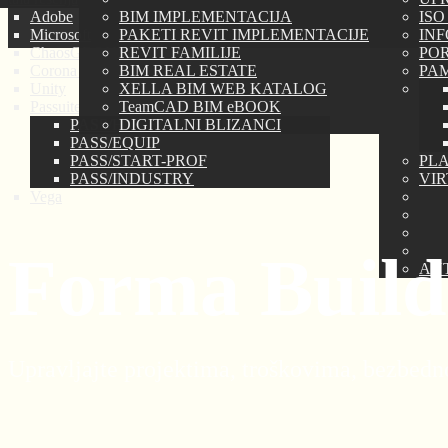
Adobe
BIM IMPLEMENTACIJA
ISO
Microsoft
PAKETI REVIT IMPLEMENTACIJE
IN
ChaosGROUP
REVIT FAMILIJE
PORT
Corona Renderer
BIM REAL ESTATE
PAM
Unity
XELLA BIM WEB KATALOG
Passuite
TeamCAD BIM eBOOK
PASS/HYDROSYSTEM
DIGITALNI BLIZANCI
PASS/EQUIP
PASS/START-PROF
PLA
PASS/INDUSTRY
VI
Vega
Forma Build
AU
Upravljajte projektima, troškovima, bezbednoš