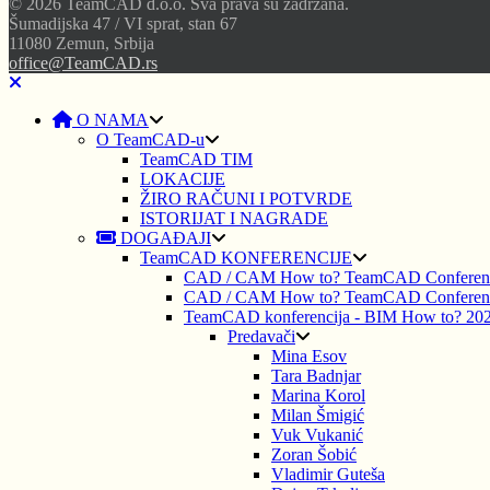
© 2026 TeamCAD d.o.o. Sva prava su zadržana.
Šumadijska 47 / VI sprat, stan 67
11080 Zemun, Srbija
office@TeamCAD.rs
O NAMA
O TeamCAD-u
TeamCAD TIM
LOKACIJE
ŽIRO RAČUNI I POTVRDE
ISTORIJAT I NAGRADE
DOGAĐAJI
TeamCAD KONFERENCIJE
CAD / CAM How to? TeamCAD Conferen
CAD / CAM How to? TeamCAD Conferen
TeamCAD konferencija - BIM How to? 20
Predavači
Mina Esov
Tara Badnjar
Marina Korol
Milan Šmigić
Vuk Vukanić
Zoran Šobić
Vladimir Guteša