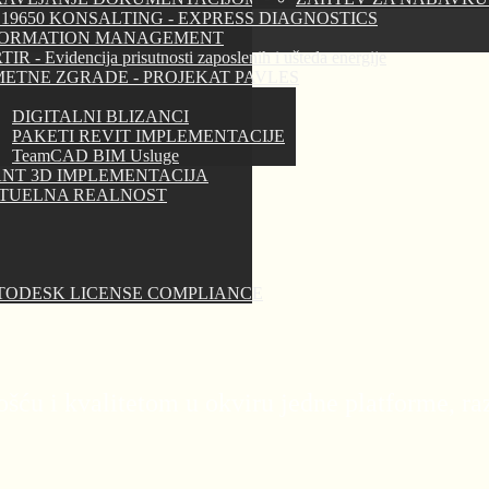
 19650 KONSALTING - EXPRESS DIAGNOSTICS
FORMATION MANAGEMENT
IR - Evidencija prisutnosti zaposlenih i ušteda energije
ETNE ZGRADE - PROJEKAT PAVLES
DIGITALNI BLIZANCI
PAKETI REVIT IMPLEMENTACIJE
TeamCAD BIM Usluge
NT 3D IMPLEMENTACIJA
RTUELNA REALNOST
TODESK LICENSE COMPLIANCE
ću i kvalitetom u okviru jedne platforme, razv