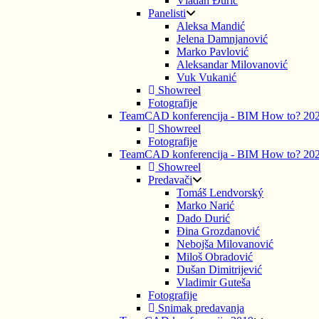
Vladan Đurić
Panelisti
Aleksa Mandić
Jelena Damnjanović
Marko Pavlović
Aleksandar Milovanović
Vuk Vukanić
Showreel
Fotografije
TeamCAD konferencija - BIM How to? 20
Showreel
Fotografije
TeamCAD konferencija - BIM How to? 20
Showreel
Predavači
Tomáš Lendvorský
Marko Narić
Dado Durić
Đina Grozdanović
Nebojša Milovanović
Miloš Obradović
Dušan Dimitrijević
Vladimir Guteša
Fotografije
Snimak predavanja