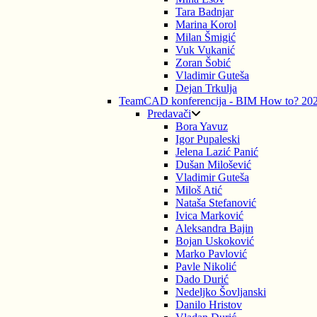
Tara Badnjar
Marina Korol
Milan Šmigić
Vuk Vukanić
Zoran Šobić
Vladimir Guteša
Dejan Trkulja
TeamCAD konferencija - BIM How to? 20
Predavači
Bora Yavuz
Igor Pupaleski
Jelena Lazić Panić
Dušan Milošević
Vladimir Guteša
Miloš Atić
Nataša Stefanović
Ivica Marković
Aleksandra Bajin
Bojan Uskoković
Marko Pavlović
Pavle Nikolić
Dado Durić
Nedeljko Šovljanski
Danilo Hristov