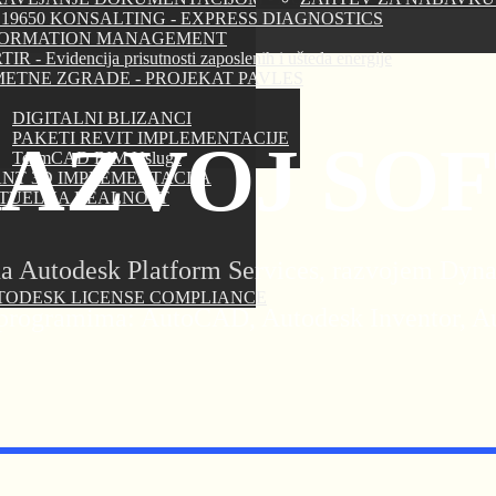
 19650 KONSALTING - EXPRESS DIAGNOSTICS
FORMATION MANAGEMENT
IR - Evidencija prisutnosti zaposlenih i ušteda energije
ETNE ZGRADE - PROJEKAT PAVLES
DIGITALNI BLIZANCI
PAKETI REVIT IMPLEMENTACIJE
RAZVOJ SO
TeamCAD BIM Usluge
NT 3D IMPLEMENTACIJA
RTUELNA REALNOST
 Autodesk Platform Services, razvojem Dynam
TODESK LICENSE COMPLIANCE
u programima: AutoCAD, Autodesk Inventor, Au