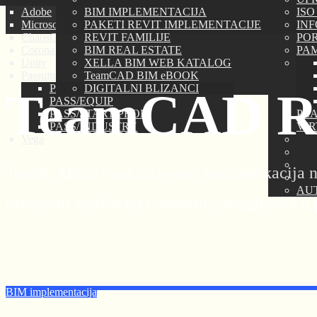
Adobe
BIM IMPLEMENTACIJA
ISO
Microsoft
PAKETI REVIT IMPLEMENTACIJE
IN
ChaosGROUP
REVIT FAMILIJE
PORT
Corona Renderer
BIM REAL ESTATE
PAM
Unity
XELLA BIM WEB KATALOG
Passuite
TeamCAD BIM eBOOK
PASS/HYDROSYSTEM
DIGITALNI BLIZANCI
TeamCAD 
PASS/EQUIP
PASS/START-PROF
PLA
PASS/INDUSTRY
VI
Vega
TeamCAD se bavi razvojem web aplikacija na
AU
razvojem aplikacija i dodatnih plugginova 
BIM implementacija