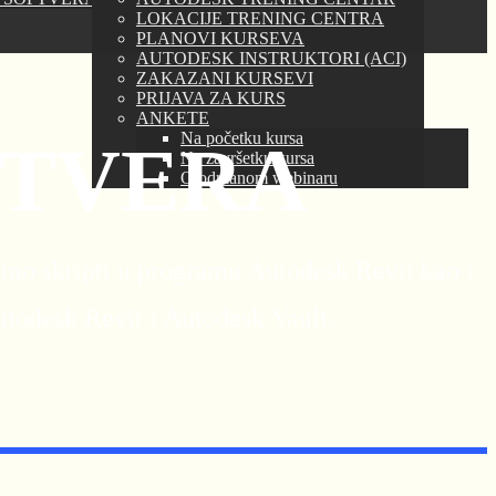
LOKACIJE TRENING CENTRA
PLANOVI KURSEVA
AUTODESK INSTRUKTORI (ACI)
ZAKAZANI KURSEVI
PRIJAVA ZA KURS
ANKETE
Na početku kursa
FTVERA
Na završetku kursa
O održanom webinaru
o skripti u programu Autodesk Revit kao i
todesk Revit i Autodesk Vault.