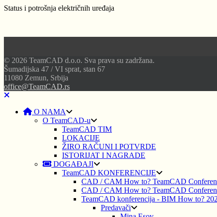
Status i potrošnja električnih uređaja
© 2026 TeamCAD d.o.o. Sva prava su zadržana.
Šumadijska 47 / VI sprat, stan 67
11080 Zemun, Srbija
office@TeamCAD.rs
O NAMA
O TeamCAD-u
TeamCAD TIM
LOKACIJE
ŽIRO RAČUNI I POTVRDE
ISTORIJAT I NAGRADE
DOGAĐAJI
TeamCAD KONFERENCIJE
CAD / CAM How to? TeamCAD Conferen
CAD / CAM How to? TeamCAD Conferen
TeamCAD konferencija - BIM How to? 20
Predavači
Mina Esov