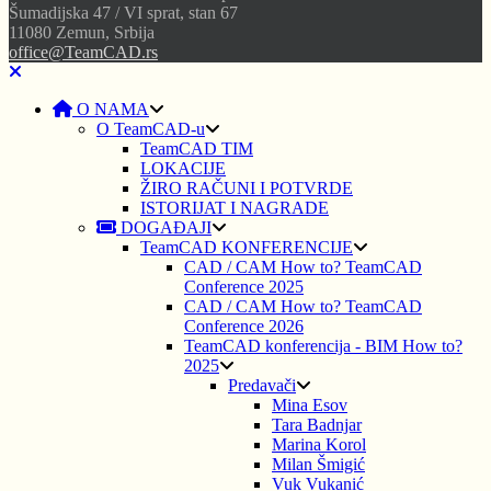
Šumadijska 47 / VI sprat, stan 67
11080 Zemun, Srbija
office@TeamCAD.rs
O NAMA
O TeamCAD-u
TeamCAD TIM
LOKACIJE
ŽIRO RAČUNI I POTVRDE
ISTORIJAT I NAGRADE
DOGAĐAJI
TeamCAD KONFERENCIJE
CAD / CAM How to? TeamCAD
Conference 2025
CAD / CAM How to? TeamCAD
Conference 2026
TeamCAD konferencija - BIM How to?
2025
Predavači
Mina Esov
Tara Badnjar
Marina Korol
Milan Šmigić
Vuk Vukanić