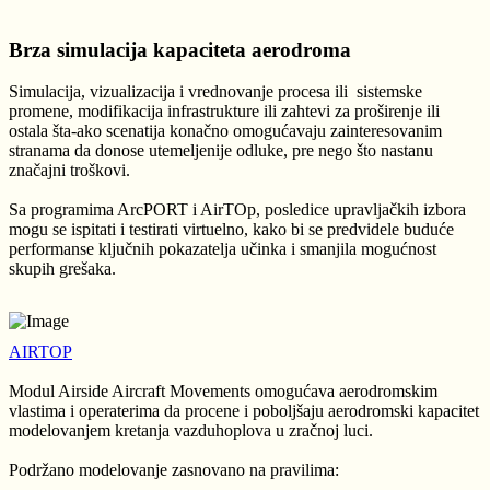
Brza simulacija kapaciteta aerodroma
Simulacija, vizualizacija i vrednovanje procesa ili sistemske
promene, modifikacija infrastrukture ili zahtevi za proširenje ili
ostala šta-ako scenatija konačno omogućavaju zainteresovanim
stranama da donose utemeljenije odluke, pre nego što nastanu
značajni troškovi.
Sa programima ArcPORT i AirTOp, posledice upravljačkih izbora
mogu se ispitati i testirati virtuelno, kako bi se predvidele buduće
performanse ključnih pokazatelja učinka i smanjila mogućnost
skupih grešaka.
AIRTOP
Modul Airside Aircraft Movements omogućava aerodromskim
vlastima i operaterima da procene i poboljšaju aerodromski kapacitet
modelovanjem kretanja vazduhoplova u zračnoj luci.
Podržano modelovanje zasnovano na pravilima: