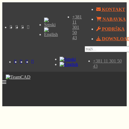
KONTAKT
+381
NABAVKA
11
301
PODRŠKA
50
43
DOWNLOA
+381 11 301 50
43