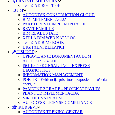
RAZVOJ SOFTVERA
TeamCAD Revit Tools
B I M
AUTODESK CONSTRUCTION CLOUD
BIM IMPLEMENTACIJA
PAKETI REVIT IMPLEMENTACIJE
REVIT FAMILIJE
BIM REAL ESTATE
XELLA BIM WEB KATALOG
TeamCAD BIM eBOOK
DIGITALNI BLIZANCI
USLUGE
UPRAVLJANJE DOKUMENTACIJOM -
AUTODESK VAULT
ISO 19650 KONSALTING - EXPRESS
DIAGNOSTICS
INFORMATION MANAGEMENT
PORTIR - Evidencija prisutnosti zaposlenih i ušteda
energije
PAMETNE ZGRADE - PROJEKAT PAVLES
PLANT 3D IMPLEMENTACIJA
VIRTUELNA REALNOST
AUTODESK LICENSE COMPLIANCE
KURSEVI
AUTODESK TRENING CENTAR