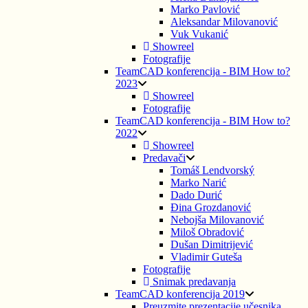
Marko Pavlović
Aleksandar Milovanović
Vuk Vukanić
Showreel
Fotografije
TeamCAD konferencija - BIM How to?
2023
Showreel
Fotografije
TeamCAD konferencija - BIM How to?
2022
Showreel
Predavači
Tomáš Lendvorský
Marko Narić
Dado Durić
Đina Grozdanović
Nebojša Milovanović
Miloš Obradović
Dušan Dimitrijević
Vladimir Guteša
Fotografije
Snimak predavanja
TeamCAD konferencija 2019
Preuzmite prezentacije učesnika