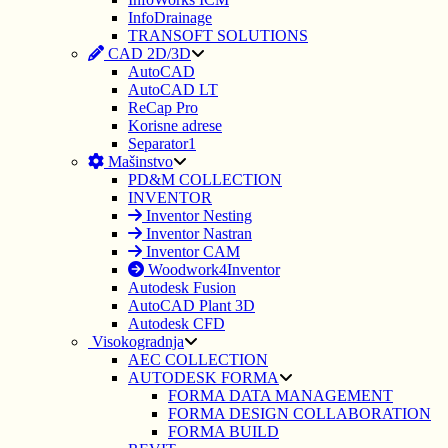
InfoDrainage
TRANSOFT SOLUTIONS
CAD 2D/3D
AutoCAD
AutoCAD LT
ReCap Pro
Korisne adrese
Separator1
Mašinstvo
PD&M COLLECTION
INVENTOR
Inventor Nesting
Inventor Nastran
Inventor CAM
Woodwork4Inventor
Autodesk Fusion
AutoCAD Plant 3D
Autodesk CFD
Visokogradnja
AEC COLLECTION
AUTODESK FORMA
FORMA DATA MANAGEMENT
FORMA DESIGN COLLABORATION
FORMA BUILD