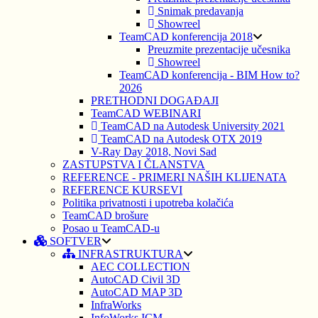
Snimak predavanja
Showreel
TeamCAD konferencija 2018
Preuzmite prezentacije učesnika
Showreel
TeamCAD konferencija - BIM How to?
2026
PRETHODNI DOGAĐAJI
TeamCAD WEBINARI
TeamCAD na Autodesk University 2021
TeamCAD na Autodesk OTX 2019
V-Ray Day 2018, Novi Sad
ZASTUPSTVA I ČLANSTVA
REFERENCE - PRIMERI NAŠIH KLIJENATA
REFERENCE KURSEVI
Politika privatnosti i upotreba kolačića
TeamCAD brošure
Posao u TeamCAD-u
SOFTVER
INFRASTRUKTURA
AEC COLLECTION
AutoCAD Civil 3D
AutoCAD MAP 3D
InfraWorks
InfoWorks ICM