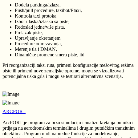
Dodela parkinga/izlaza,
Push/pull procedure, taxibot/Etaxi,
Kontrola taxi protoka,
Izbor ulaska/izlaska sa piste,
Redoslad jedne/više pista,
Prelazak piste,
Upravljanje okretanjem,
Procedure odmrzavanja,
Merenje tla i DMAN,
Dinamičke promene smera piste, itd.
Pri reorganizaciji taksi ruta, primeni konfiguracije mešovitog režima
piste ili primeni nove zemaljske opreme, mogu se vizualizovati
potencijalna uska grla i mogu se testirati alternativna scenarija.
ARCPORT
ArcPORT je program za brzu simulaciju i analizu kretanja putnika i
prtljaga na aerodromskim terminalima i drugim putničkim tranzitnim
objektima. Program nudi napredne funkcije za modelovanje,