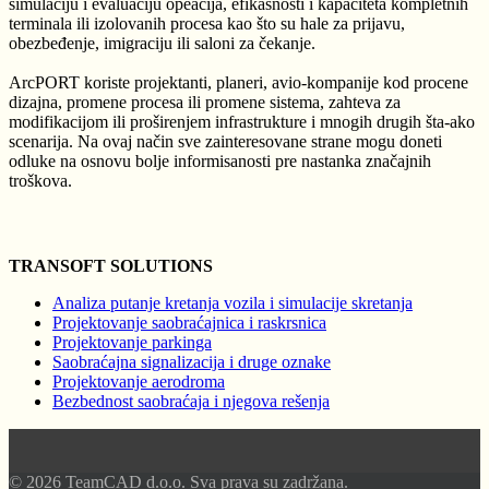
simulaciju i evaluaciju opeacija, efikasnosti i kapaciteta kompletnih
terminala ili izolovanih procesa kao što su hale za prijavu,
obezbeđenje, imigraciju ili saloni za čekanje.
ArcPORT koriste projektanti, planeri, avio-kompanije kod procene
dizajna, promene procesa ili promene sistema, zahteva za
modifikacijom ili proširenjem infrastrukture i mnogih drugih šta-ako
scenarija. Na ovaj način sve zainteresovane strane mogu doneti
odluke na osnovu bolje informisanosti pre nastanka značajnih
troškova.
TRANSOFT SOLUTIONS
Analiza putanje kretanja vozila i simulacije skretanja
Projektovanje saobraćajnica i raskrsnica
Projektovanje parkinga
Saobraćajna signalizacija i druge oznake
Projektovanje aerodroma
Bezbednost saobraćaja i njegova rešenja
© 2026 TeamCAD d.o.o. Sva prava su zadržana.