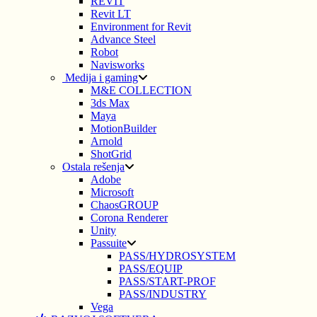
REVIT
Revit LT
Environment for Revit
Advance Steel
Robot
Navisworks
Medija i gaming
M&E COLLECTION
3ds Max
Maya
MotionBuilder
Arnold
ShotGrid
Ostala rešenja
Adobe
Microsoft
ChaosGROUP
Corona Renderer
Unity
Passuite
PASS/HYDROSYSTEM
PASS/EQUIP
PASS/START-PROF
PASS/INDUSTRY
Vega