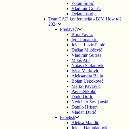
Zoran Šobić
Vladimir Guteša
Dejan Trkulja
TeamCAD konferencija - BIM How to?
2024
Predavači
Bora Yavuz
Igor Pupaleski
Jelena Lazić Panić
Dušan Milošević
Vladimir Guteša
Miloš Atić
Nataša Stefanović
Ivica Marković
Aleksandra Bajin
Bojan Uskoković
Marko Pavlović
Pavle Nikolić
Dado Durić
Nedeljko Šovljanski
Danilo Hristov
Vladan Đurić
Panelisti
Aleksa Mandić
Jelena Damnjanović