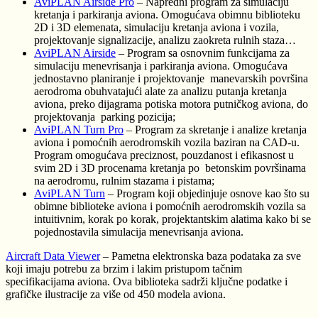
AviPLAN Airside Pro
– Napredni program za simulaciju
kretanja i parkiranja aviona. Omogućava obimnu biblioteku
2D i 3D elemenata, simulaciju kretanja aviona i vozila,
projektovanje signalizacije, analizu zaokreta rulnih staza…
AviPLAN Airside
– Program sa osnovnim funkcijama za
simulaciju menevrisanja i parkiranja aviona. Omogućava
jednostavno planiranje i projektovanje manevarskih površina
aerodroma obuhvatajući alate za analizu putanja kretanja
aviona, preko dijagrama potiska motora putničkog aviona, do
projektovanja parking pozicija;
AviPLAN Turn Pro
– Program za skretanje i analize kretanja
aviona i pomoćnih aerodromskih vozila baziran na CAD-u.
Program omogućava preciznost, pouzdanost i efikasnost u
svim 2D i 3D procenama kretanja po betonskim površinama
na aerodromu, rulnim stazama i pistama;
AviPLAN Turn
– Program koji objedinjuje osnove kao što su
obimne biblioteke aviona i pomoćnih aerodromskih vozila sa
intuitivnim, korak po korak, projektantskim alatima kako bi se
pojednostavila simulacija menevrisanja aviona.
Aircraft Data Viewer
– Pametna elektronska baza podataka za sve
koji imaju potrebu za brzim i lakim pristupom tačnim
specifikacijama aviona. Ova biblioteka sadrži ključne podatke i
grafičke ilustracije za više od 450 modela aviona.