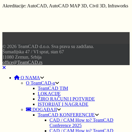
Akreditacije: AutoCAD, AutoCAD MAP 3D, Civil 3D, Infraworks
© 2026 TeamCAD d.o.o. Sva prava su zadržana.
Šumadijska 47 / VI sprat, stan 67
11080 Zemun, Srbija
office@TeamCAD.rs
O NAMA
O TeamCAD-u
TeamCAD TIM
LOKACIJE
ŽIRO RAČUNI I POTVRDE
ISTORIJAT I NAGRADE
DOGAĐAJI
TeamCAD KONFERENCIJE
CAD / CAM How to? TeamCAD
Conference 2025
CAD / CAM How to? TeamCAD