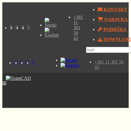
KONTAKT
+381
NABAVKA
11
301
PODRŠKA
50
43
DOWNLOA
+381 11 301 50
43