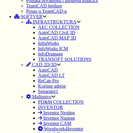
Politika privatnosti i upotreba kolačića
TeamCAD brošure
Posao u TeamCAD-u
SOFTVER
INFRASTRUKTURA
AEC COLLECTION
AutoCAD Civil 3D
AutoCAD MAP 3D
InfraWorks
InfoWorks ICM
InfoDrainage
TRANSOFT SOLUTIONS
CAD 2D/3D
AutoCAD
AutoCAD LT
ReCap Pro
Korisne adrese
Separator1
Mašinstvo
PD&M COLLECTION
INVENTOR
Inventor Nesting
Inventor Nastran
Inventor CAM
Woodwork4Inventor