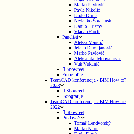
Marko Pavlović
Pavle Nikolić
Dado Durić
Nedeljko Šovljanski
Danilo Hristov
Vladan Đurić
Panelisti
Aleksa Mandić
Jelena Damnjanović
Marko Pavlović
Aleksandar Milovanović
Vuk Vukanić
Showreel
Fotografije
TeamCAD konferencija - BIM How to?
2023
Showreel
Fotografije
TeamCAD konferencija - BIM How to?
2022
Showreel
Predavači
Tomáš Lendvorský
Marko Narić
Dado Durić