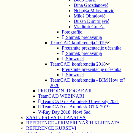
Đina Grozdanović
Nebojša Milovanović
Miloš Obradović
Dušan Dimitrijević
Vladimir Guteša
Fotografije
Snimak predavanja
TeamCAD konferencija 2019
Preuzmite prezentacije učesnika
Snimak predavanja
Showreel
TeamCAD konferencija 2018
Preuzmite prezentacije učesnika
Showreel
TeamCAD konferencija - BIM How to?
2026
PRETHODNI DOGAĐAJI
TeamCAD WEBINARI
TeamCAD na Autodesk University 2021
TeamCAD na Autodesk OTX 2019
V-Ray Day 2018, Novi Sad
ZASTUPSTVA I ČLANSTVA
REFERENCE - PRIMERI NAŠIH KLIJENATA
REFERENCE KURSEVI