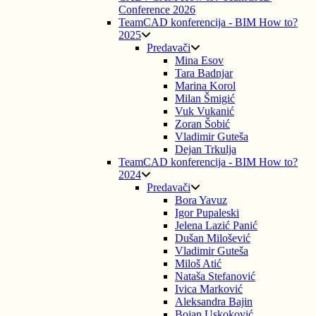
Conference 2026
TeamCAD konferencija - BIM How to?
2025
Predavači
Mina Esov
Tara Badnjar
Marina Korol
Milan Šmigić
Vuk Vukanić
Zoran Šobić
Vladimir Guteša
Dejan Trkulja
TeamCAD konferencija - BIM How to?
2024
Predavači
Bora Yavuz
Igor Pupaleski
Jelena Lazić Panić
Dušan Milošević
Vladimir Guteša
Miloš Atić
Nataša Stefanović
Ivica Marković
Aleksandra Bajin
Bojan Uskoković