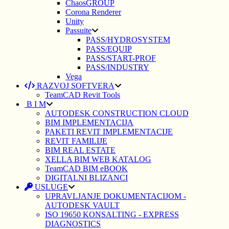
ChaosGROUP
Corona Renderer
Unity
Passuite
PASS/HYDROSYSTEM
PASS/EQUIP
PASS/START-PROF
PASS/INDUSTRY
Vega
RAZVOJ SOFTVERA
TeamCAD Revit Tools
B I M
AUTODESK CONSTRUCTION CLOUD
BIM IMPLEMENTACIJA
PAKETI REVIT IMPLEMENTACIJE
REVIT FAMILIJE
BIM REAL ESTATE
XELLA BIM WEB KATALOG
TeamCAD BIM eBOOK
DIGITALNI BLIZANCI
USLUGE
UPRAVLJANJE DOKUMENTACIJOM -
AUTODESK VAULT
ISO 19650 KONSALTING - EXPRESS
DIAGNOSTICS