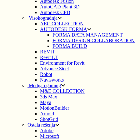
Autodesk Fusion
AutoCAD Plant 3D
Autodesk CFD
Visokogradnja
AEC COLLECTION
AUTODESK FORMA
FORMA DATA MANAGEMENT
FORMA DESIGN COLLABORATION
FORMA BUILD
REVIT
Revit LT
Environment for Revit
Advance Steel
Robot
Navisworks
Medija i gaming
M&E COLLECTION
3ds Max
Maya
MotionBuilder
Arnold
ShotGrid
Ostala rešenja
Adobe
Microsoft