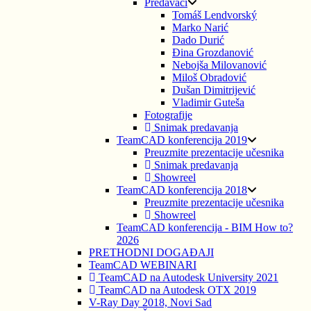
Predavači
Tomáš Lendvorský
Marko Narić
Dado Durić
Đina Grozdanović
Nebojša Milovanović
Miloš Obradović
Dušan Dimitrijević
Vladimir Guteša
Fotografije
Snimak predavanja
TeamCAD konferencija 2019
Preuzmite prezentacije učesnika
Snimak predavanja
Showreel
TeamCAD konferencija 2018
Preuzmite prezentacije učesnika
Showreel
TeamCAD konferencija - BIM How to?
2026
PRETHODNI DOGAĐAJI
TeamCAD WEBINARI
TeamCAD na Autodesk University 2021
TeamCAD na Autodesk OTX 2019
V-Ray Day 2018, Novi Sad