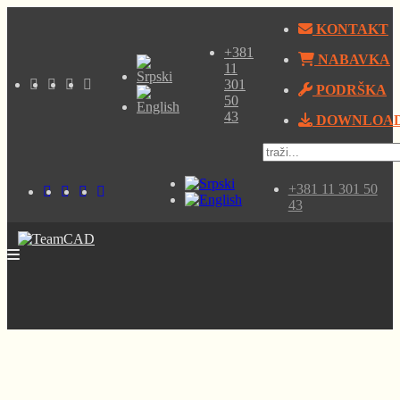
KONTAKT
+381
NABAVKA
11
301
PODRŠKA
50
43
DOWNLOA
+381 11 301 50
43