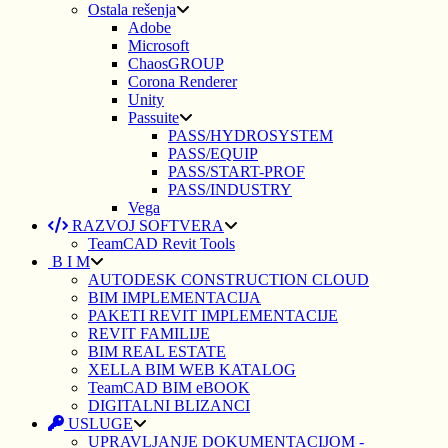
Ostala rešenja
Adobe
Microsoft
ChaosGROUP
Corona Renderer
Unity
Passuite
PASS/HYDROSYSTEM
PASS/EQUIP
PASS/START-PROF
PASS/INDUSTRY
Vega
RAZVOJ SOFTVERA
TeamCAD Revit Tools
B I M
AUTODESK CONSTRUCTION CLOUD
BIM IMPLEMENTACIJA
PAKETI REVIT IMPLEMENTACIJE
REVIT FAMILIJE
BIM REAL ESTATE
XELLA BIM WEB KATALOG
TeamCAD BIM eBOOK
DIGITALNI BLIZANCI
USLUGE
UPRAVLJANJE DOKUMENTACIJOM -