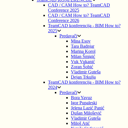
CAD / CAM How to? TeamCAD
Conference 2025
CAD / CAM How to? TeamCAD
Conference 2026
TeamCAD konferencija - BIM How to?
2025
Predavači
Mina Esov
Tara Badnjar
Marina Korol
Milan Šmigić
Vuk Vukanić
Zoran Šobić
Vladimir Guteša
Dejan Trkulja
TeamCAD konferencija - BIM How to?
2024
Predavači
Bora Yavuz
Igor Pupaleski
Jelena Lazić Panić
Dušan Milošević
Vladimir Guteša
Miloš Atić