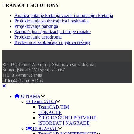
TRANSOFT SOLUTIONS
Analiza putanje kretanja vozila i simulacije skretanja
Projektovanje saobraćajnica i raskrsnica
Projektovanje parkinga
Saobraćajna signalizacija i druge oznake
Projektovanje aerodroma
Bezbednost saobraćaja i njegova rešenja
© 2026 TeamCAD d.o.o. Sva prava su zadržana.
Šumadijska 47 / VI sprat, stan 67
11080 Zemun, Srbija
office@TeamCAD.rs
O NAMA
O TeamCAD-u
TeamCAD TIM
LOKACIJE
ŽIRO RAČUNI I POTVRDE
ISTORIJAT I NAGRADE
DOGAĐAJI
TeamCAD KONFERENCIJE