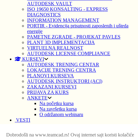
AUTODESK VAULT
ISO 19650 KONSALTING - EXPRESS
DIAGNOSTICS
INFORMATION MANAGEMENT
PORTIR - Evidencija prisutnosti zaposlenih i ušteda
energije
PAMETNE ZGRADE - PROJEKAT PAVLES
PLANT 3D IMPLEMENTACIJA
VIRTUELNA REALNOST
AUTODESK LICENSE COMPLIANCE
KURSEVI
AUTODESK TRENING CENTAR
LOKACIJE TRENING CENTRA
PLANOVI KURSEVA
AUTODESK INSTRUKTORI (ACI)
ZAKAZANI KURSEVI
PRIJAVA ZA KURS
ANKETE
Na početku kursa
Na završetku kursa
O održanom webinaru
VESTI
Početna
Dobrodošli na www.teamcad.rs! Ovaj internet sajt koristi kolačiće