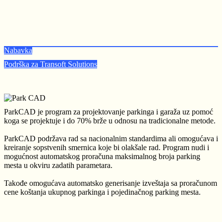
Nabavka
Podrška za Transoft Solutions
ParkCAD je program za projektovanje parkinga i garaža uz pomoć
koga se projektuje i do 70% brže u odnosu na tradicionalne metode.
ParkCAD podržava rad sa nacionalnim standardima ali omogućava i
kreiranje sopstvenih smernica koje bi olakšale rad. Program nudi i
mogućnost automatskog proračuna maksimalnog broja parking
mesta u okviru zadatih parametara.
Takođe omogućava automatsko generisanje izveštaja sa proračunom
cene koštanja ukupnog parkinga i pojedinačnog parking mesta.