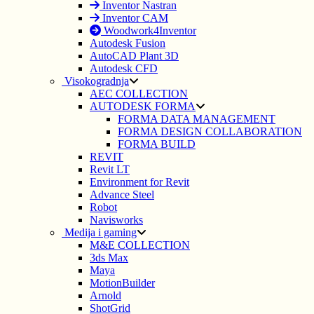
Inventor Nastran
Inventor CAM
Woodwork4Inventor
Autodesk Fusion
AutoCAD Plant 3D
Autodesk CFD
Visokogradnja
AEC COLLECTION
AUTODESK FORMA
FORMA DATA MANAGEMENT
FORMA DESIGN COLLABORATION
FORMA BUILD
REVIT
Revit LT
Environment for Revit
Advance Steel
Robot
Navisworks
Medija i gaming
M&E COLLECTION
3ds Max
Maya
MotionBuilder
Arnold
ShotGrid