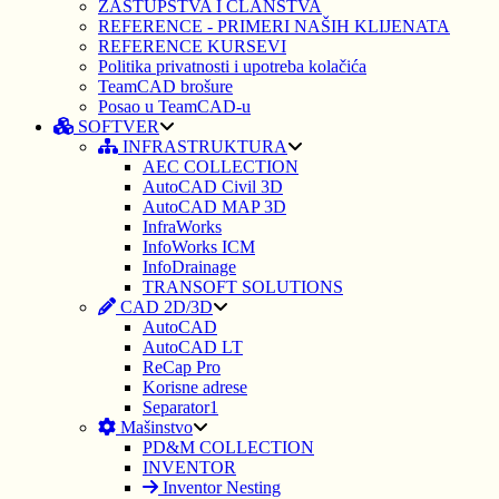
ZASTUPSTVA I ČLANSTVA
REFERENCE - PRIMERI NAŠIH KLIJENATA
REFERENCE KURSEVI
Politika privatnosti i upotreba kolačića
TeamCAD brošure
Posao u TeamCAD-u
SOFTVER
INFRASTRUKTURA
AEC COLLECTION
AutoCAD Civil 3D
AutoCAD MAP 3D
InfraWorks
InfoWorks ICM
InfoDrainage
TRANSOFT SOLUTIONS
CAD 2D/3D
AutoCAD
AutoCAD LT
ReCap Pro
Korisne adrese
Separator1
Mašinstvo
PD&M COLLECTION
INVENTOR
Inventor Nesting