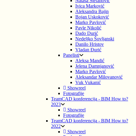
Nataša Stefanović
Ivica Marković
Aleksandra Bajin
Bojan Uskoković
Marko Pavlović
Pavle Nikolić
Dado Durić
Nedeljko Šovljanski
Danilo Hristov
Vladan Đurić
Panelisti
Aleksa Mandić
Jelena Damnjanović
Marko Pavlović
Aleksandar Milovanović
Vuk Vukanić
Showreel
Fotografije
TeamCAD konferencija - BIM How to?
2023
Showreel
Fotografije
TeamCAD konferencija - BIM How to?
2022
Showreel