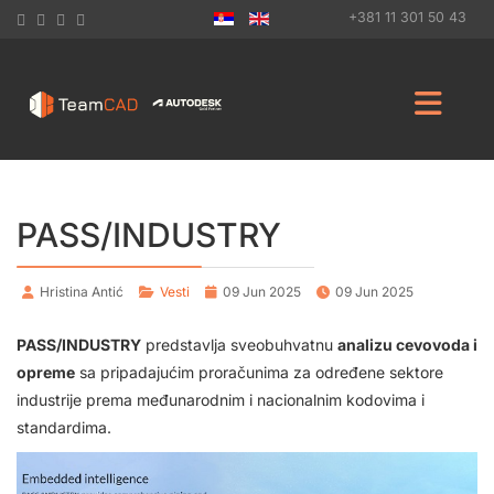
+381 11 301 50 43
PASS/INDUSTRY
Hristina Antić
Vesti
09 Jun 2025
09 Jun 2025
PASS/INDUSTRY
predstavlja sveobuhvatnu
analizu cevovoda i
opreme
sa pripadajućim proračunima za određene sektore
industrije prema međunarodnim i nacionalnim kodovima i
standardima.