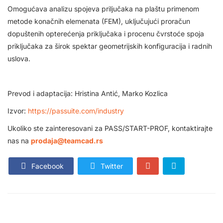
Omogućava analizu spojeva priljučaka na plaštu primenom
metode konačnih elemenata (FEM), uključujući proračun
dopuštenih opterećenja priključaka i procenu čvrstoće spoja
priključaka za širok spektar geometrijskih konfiguracija i radnih
uslova.
Prevod i adaptacija: Hristina Antić, Marko Kozlica
Izvor:
https://passuite.com/industry
Ukoliko ste zainteresovani za PASS/START-PROF, kontaktirajte
nas na
prodaja@teamcad.rs
Facebook
Twitter