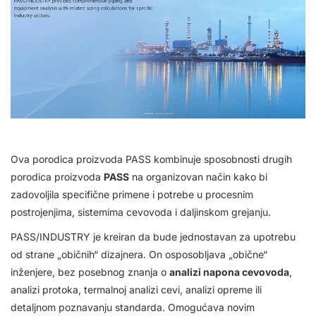
Ova porodica proizvoda PASS kombinuje sposobnosti drugih
porodica proizvoda
PASS
na organizovan način kako bi
zadovoljila specifične primene i potrebe u procesnim
postrojenjima, sistemima cevovoda i daljinskom grejanju.
PASS/INDUSTRY je kreiran da bude jednostavan za upotrebu
od strane „običnih“ dizajnera.
On osposobljava „obične“
inženjere, bez posebnog znanja o
analizi napona cevovoda
,
analizi protoka, termalnoj analizi cevi, analizi opreme ili
detaljnom poznavanju standarda.
Omogućava novim