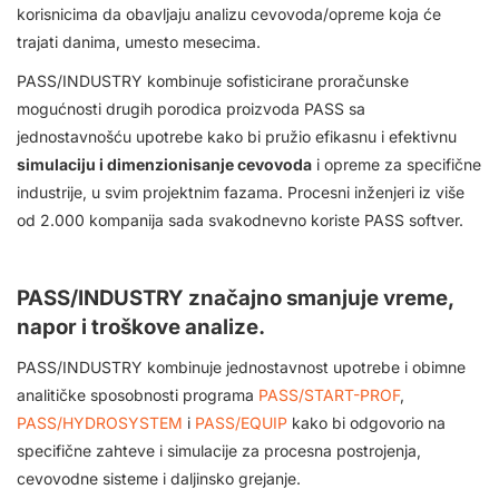
korisnicima da obavljaju analizu cevovoda/opreme koja će
trajati danima, umesto mesecima.
PASS/INDUSTRY kombinuje sofisticirane proračunske
mogućnosti drugih porodica proizvoda PASS sa
jednostavnošću upotrebe kako bi pružio efikasnu i efektivnu
simulaciju i dimenzionisanje cevovoda
i opreme za specifične
industrije, u svim projektnim fazama. Procesni inženjeri iz više
od 2.000 kompanija sada svakodnevno koriste PASS softver.
PASS/INDUSTRY značajno smanjuje vreme,
napor i troškove analize.
PASS/INDUSTRY kombinuje jednostavnost upotrebe i obimne
analitičke sposobnosti programa
PASS/START-PROF
,
PASS/HYDROSYSTEM
i
PASS/EQUIP
kako bi odgovorio na
specifične zahteve i simulacije za procesna postrojenja,
cevovodne sisteme i daljinsko grejanje.