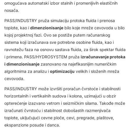
omogućava automatski izbor stalnih i promenljivih elastičnih
nosača.
PASS/INDUSTRY pruža simulaciju protoka fluida i prenosa
toplote, kao i
dimenzionisanje
bilo koje mreže cevovoda u bilo
kojoj projektnoj fazi. Ovo se postiže putem računarskog
sistema koji izračunava sve potrebne osobine fluida, kao i
ravnotežu faza na osnovu sastava fluida, za širok spektar fluida
i primena. PASS/HYDROSYSTEM pruža
izračunavanje protoka
i dimenzionisanje
zasnovano na najefikasnijim numeričkim
algoritmima za analizu i
optimizaciju
velikih i složenih mreža
cevovoda.
PASS/INDUSTRY može izvršiti proračun čvrstoće i stabilnosti
horizontalnih i vertikalnih sudova i kolona, uzimajući u obzir
opterećenje izazvano vetrom i seizmičkim silama. T
akođe može
izračunati čvrstoću i stabilnost dobošastih razmenjivača
toplote, uključujući cevne ploče, cevi, pregrade, plaštove,
ekspanzione posude i danca.