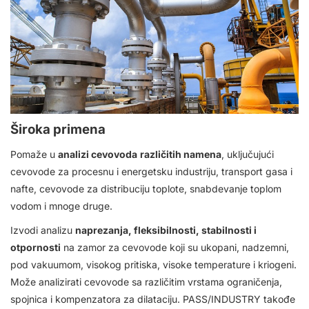
Široka primena
Pomaže u
analizi cevovoda
različitih namena
, uključujući
cevovode za procesnu i energetsku industriju, transport gasa i
nafte, cevovode za distribuciju toplote, snabdevanje toplom
vodom i mnoge druge.
Izvodi analizu
naprezanja, fleksibilnosti, stabilnosti i
otpornosti
na zamor za cevovode koji su ukopani, nadzemni,
pod vakuumom, visokog pritiska, visoke temperature i kriogeni.
Može analizirati cevovode sa različitim vrstama ograničenja,
spojnica i kompenzatora za dilataciju. PASS/INDUSTRY takođe