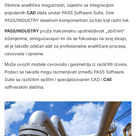
Obimne analitičke mogućnosti, zajedno sa integracijom
popularnih
CAD
alata unutar PASS Software Suite, čine
PASS/INDUSTRY idealnom komponentom za bilo koji radni tok.
PASS/INDUSTRY
pruža maksimalnu upotrebljivost „običnim“
inženjerima, omogućavajući im da se fokusiraju na svoj dizajn,
ali je takođe odličan alat za profesionalne analitičare procesa,
cevovoda i opreme.
Može uvoziti modele cevovoda i geometriju iz različitih izvora.
Podaci se takođe mogu razmenjivati između PASS Software
Suite sa različitim opštim i specijalizovanim CAD i
CAE
softverskim alatima.