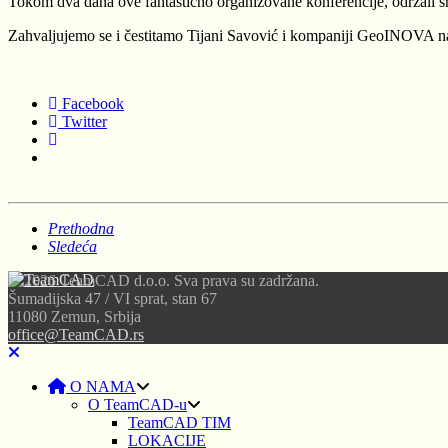
Tokom dva dana ove fantastično organizovane konferencije, održali sm
Zahvaljujemo se i čestitamo Tijani Savović i kompaniji GeoINOVA na 
Facebook
Twitter
Prethodna
Sledeća
© 2026 TeamCAD d.o.o. Sva prava su zadržana.
Šumadijska 47 / VI sprat, stan 67
11080 Zemun, Srbija
office@TeamCAD.rs
O NAMA
O TeamCAD-u
TeamCAD TIM
LOKACIJE