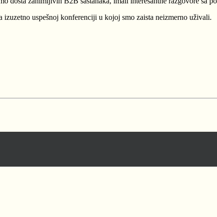
o dosta zanimljivih B2B sastanaka, imali interesantne razgovore sa pose
izuzetno uspešnoj konferenciji u kojoj smo zaista neizmerno uživali.