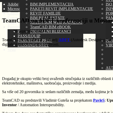
Adobe
BIM IMPLEMENTACIJA
ISO
Microsoft
PAKETI REVIT IMPLEMENTACIJE
IN
ChaosGROUP
REVIT FAMILIJE
PORT
Corona Renderer
BIM REAL ESTATE
PAM
TeamCAD na ADFT konferenciji u Mosta
Unity
XELLA BIM WEB KATALOG
Passuite
TeamCAD BIM eBOOK
26 Septembar 2024
PASS/HYDROSYSTEM
DIGITALNI BLIZANCI
PASS/EQUIP
TeamCAD je bio učesnik i prijatelj
ADFT
(Autodesk Designing Futu
PASS/START-PROF
PLA
digitalnoj transformaciji i održivosti.
PASS/INDUSTRY
VI
Vega
AU
Događaj je okupio veliki broj uvaženih stručnjaka iz različitih oblast
elektrotehnike, mašinstva, saobraćaja, proizvodnje i medija.
Sa više od 20 govornika iz sedam različitih zemalja, među kojima je b
TeamCAD su predstavili Vladimir Guteša sa projekatom
PavleS
:
Upr
Inventor
/ Automation Interoperability.