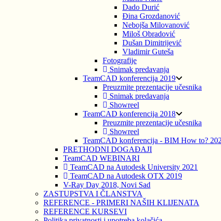
Dado Durić
Đina Grozdanović
Nebojša Milovanović
Miloš Obradović
Dušan Dimitrijević
Vladimir Guteša
Fotografije
Snimak predavanja
TeamCAD konferencija 2019
Preuzmite prezentacije učesnika
Snimak predavanja
Showreel
TeamCAD konferencija 2018
Preuzmite prezentacije učesnika
Showreel
TeamCAD konferencija - BIM How to? 20
PRETHODNI DOGAĐAJI
TeamCAD WEBINARI
TeamCAD na Autodesk University 2021
TeamCAD na Autodesk OTX 2019
V-Ray Day 2018, Novi Sad
ZASTUPSTVA I ČLANSTVA
REFERENCE - PRIMERI NAŠIH KLIJENATA
REFERENCE KURSEVI
Politika privatnosti i upotreba kolačića