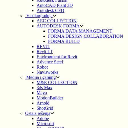
Autodesk Fusion
AutoCAD Plant 3D
Autodesk CFD
Visokogradnja
AEC COLLECTION
AUTODESK FORMA
FORMA DATA MANAGEMENT
FORMA DESIGN COLLABORATION
FORMA BUILD
REVIT
Revit LT
Environment for Revit
Advance Steel
Robot
Navisworks
Medija i gaming
M&E COLLECTION
3ds Max
Maya
MotionBuilder
Arnold
ShotGrid
Ostala rešenja
Adobe
Microsoft