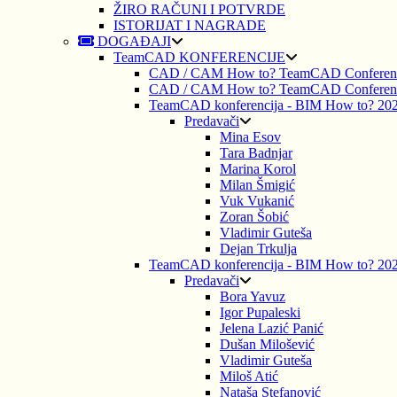
ŽIRO RAČUNI I POTVRDE
ISTORIJAT I NAGRADE
DOGAĐAJI
TeamCAD KONFERENCIJE
CAD / CAM How to? TeamCAD Conferen
CAD / CAM How to? TeamCAD Conferen
TeamCAD konferencija - BIM How to? 20
Predavači
Mina Esov
Tara Badnjar
Marina Korol
Milan Šmigić
Vuk Vukanić
Zoran Šobić
Vladimir Guteša
Dejan Trkulja
TeamCAD konferencija - BIM How to? 20
Predavači
Bora Yavuz
Igor Pupaleski
Jelena Lazić Panić
Dušan Milošević
Vladimir Guteša
Miloš Atić
Nataša Stefanović