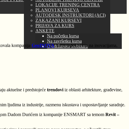
LOKACIJE TRENING CENTRA
PLANOVI KURSEVA
AUTODESK INSTRUKTORI (ACI)
ZAKAZANI KURSEVI
PRIJAVA ZA KURS
ANKETE
Na početku kursa
Na završetku kursa
izovala kompanija
GeoINOVA
, a čiji je fokus bio na inovacijama,
O održanom webinaru
daju aktuelne i predstojeće
trendovi
iz oblasti arhitekture, građevine,
m ljudima iz industrije, razmenu iskustava i uspostavljanje saradnje.
olegom Dadom Durićem iz kompanije ENSMART sa temom
Revit –