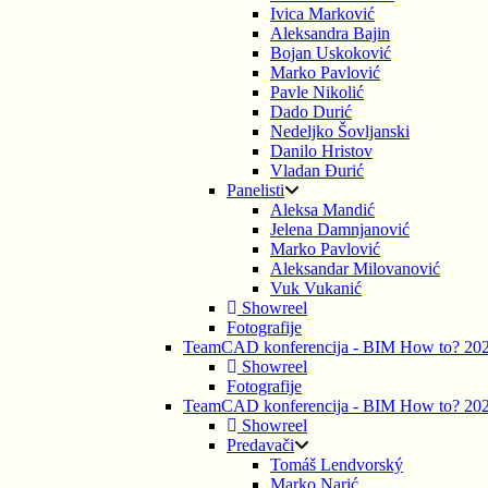
Ivica Marković
Aleksandra Bajin
Bojan Uskoković
Marko Pavlović
Pavle Nikolić
Dado Durić
Nedeljko Šovljanski
Danilo Hristov
Vladan Đurić
Panelisti
Aleksa Mandić
Jelena Damnjanović
Marko Pavlović
Aleksandar Milovanović
Vuk Vukanić
Showreel
Fotografije
TeamCAD konferencija - BIM How to? 20
Showreel
Fotografije
TeamCAD konferencija - BIM How to? 20
Showreel
Predavači
Tomáš Lendvorský
Marko Narić