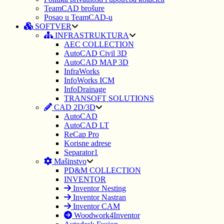
TeamCAD brošure
Posao u TeamCAD-u
SOFTVER
INFRASTRUKTURA
AEC COLLECTION
AutoCAD Civil 3D
AutoCAD MAP 3D
InfraWorks
InfoWorks ICM
InfoDrainage
TRANSOFT SOLUTIONS
CAD 2D/3D
AutoCAD
AutoCAD LT
ReCap Pro
Korisne adrese
Separator1
Mašinstvo
PD&M COLLECTION
INVENTOR
Inventor Nesting
Inventor Nastran
Inventor CAM
Woodwork4Inventor