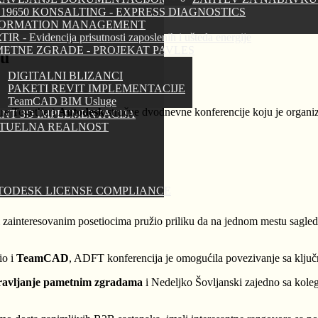
 19650 KONSALTING - EXPRESS DIAGNOSTICS
FORMATION MANAGEMENT
IR - Evidencija prisutnosti zaposlenih i ušteda energije
ETNE ZGRADE - PROJEKAT PAVLES
ru
DIGITALNI BLIZANCI
PAKETI REVIT IMPLEMENTACIJE
TeamCAD BIM Usluge
re Together)
Autodesk
stručne dvodnevne konferencije koju je organ
NT 3D IMPLEMENTACIJA
RTUELNA REALNOST
TODESK LICENSE COMPLIANCE
i i zainteresovanim posetiocima pružio priliku da na jednom mestu sagle
io i
TeamCAD
, ADFT konferencija je omogućila povezivanje sa ključni
avljanje pametnim zgradama
i Nedeljko Šovljanski zajedno sa k